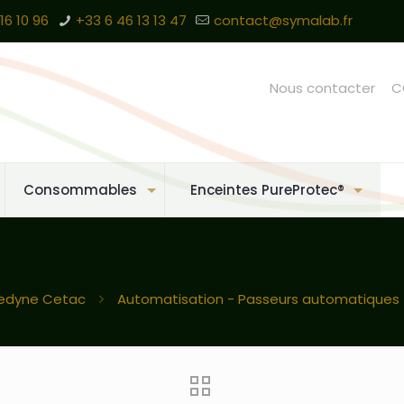
16 10 96
+33 6 46 13 13 47
contact@symalab.fr
Nous contacter
C
Consommables
Enceintes PureProtec®
edyne Cetac
Automatisation - Passeurs automatiques