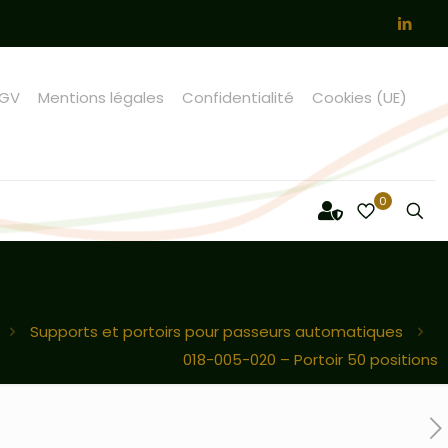
GV
Mentions légales
Confidentialité
Cookies (UE)
0
Supports et portoirs pour passeurs automatiques
018-005-020 – Portoir 50 positions