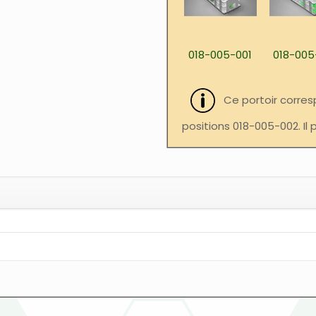
018-005-001
018-005
Ce portoir corres
positions 018-005-002. Il