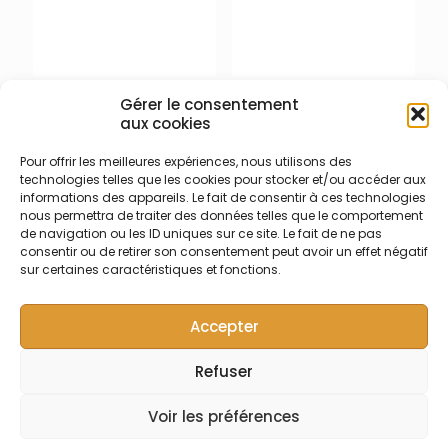
003-009-232 –
003-009-472 –
Gérer le consentement
Santoprène /
Santoprène /
aux cookies
Pharmaprène – 2 butées –
Pharmaprène – 2 butées –
Jaune/Jaune
Noir/Noir
Pour offrir les meilleures expériences, nous utilisons des
Tube de pompe
Tube de pompe
technologies telles que les cookies pour stocker et/ou accéder aux
informations des appareils. Le fait de consentir à ces technologies
péristaltique deux butées –
péristaltique deux butées –
nous permettra de traiter des données telles que le comportement
Santorpène® /
Santorpène® /
de navigation ou les ID uniques sur ce site. Le fait de ne pas
Pharmaprène® –
Pharmaprène® –
consentir ou de retirer son consentement peut avoir un effet négatif
Écartement 150 mm entre
Écartement 150 mm entre
sur certaines caractéristiques et fonctions.
butées – Diamètre interne
butées – Diamètre interne
1,42 mm – jaune/jaune –
0,76 mm – noir/noir –
Longueur 400 mm
Longueur 400 mm
Accepter
Refuser
© Symalab | Tous droits réservés | 2013 - 2026
Voir les préférences