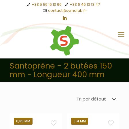
+33 5 59 16 10 96
+33 6 46 13 13 47
contact@symalab.fr
Santoprène - 2 butées 150
mm - Longueur 400 mm
0,89 MM
1,14 MM