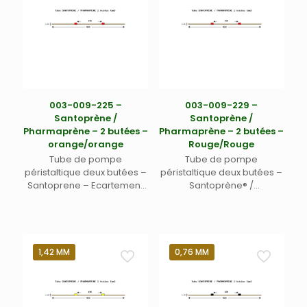
003-009-225 –
003-009-229 –
Santoprène /
Santoprène /
Pharmaprène – 2 butées –
Pharmaprène – 2 butées –
orange/orange
Rouge/Rouge
Tube de pompe
Tube de pompe
péristaltique deux butées –
péristaltique deux butées –
Santoprene – Ecartement
Santoprène® /
150 mm entre butées –
Pharmaprène® –
Longueur 400 mm –
Ecartement 150 mm entre
Diamètre interne 0,89 mm –
butées – Diamètre interne
orange/orange
1,14 mm – rouge/rouge –
Longueur 400 mm
1,42 MM
0,76 MM