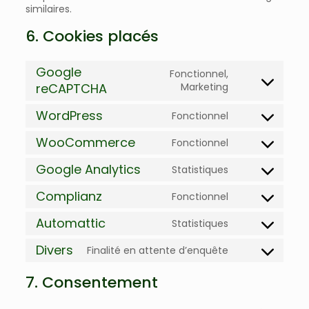
similaires.
6. Cookies placés
Google
Fonctionnel,
Consent
reCAPTCHA
Marketing
to
service
WordPress
Fonctionnel
Consent
google-
to
recaptcha
WooCommerce
Fonctionnel
service
Consent
wordpress
to
Google Analytics
Statistiques
service
Consent
woocommerc
to
Complianz
Fonctionnel
service
Consent
google-
to
Automattic
Statistiques
analytics
service
Consent
complianz
to
Divers
Finalité en attente d’enquête
service
Consent
automattic
to
7. Consentement
service
divers