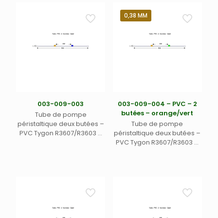
0,38 MM
003-009-003
003-009-004 – PVC – 2
butées – orange/vert
Tube de pompe
péristaltique deux butées –
Tube de pompe
PVC Tygon R3607/R3603 –
péristaltique deux butées –
Ecart. 152 mm entre butées
PVC Tygon R3607/R3603 –
– DI 0,25 mm – orange/bleu
Ecart. 152 mm entre butées
(12)
– Long. 455 mm – DI 0,38
mm – orange/vert