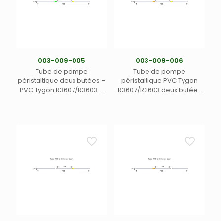
003-009-005
003-009-006
Tube de pompe
Tube de pompe
péristaltique deux butées –
péristaltique PVC Tygon
PVC Tygon R3607/R3603 –
R3607/R3603 deux butées
Ecart. 152 mm entre butées
Ecart. 152 mm entre butées
– Long. 455 mm – DI 0,44
– DI 0,51 mm –
mm – vert/jaune (12)
orange/jaune (12)