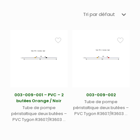
003-009-001 – PVC – 2
003-009-002
butées Orange / Noir
Tube de pompe
Tube de pompe
péristaltique deux butées –
péristaltique deux butées –
PVC Tygon R3607/R3603 –
PVC Tygon R3607/R3603 –
Ecart. 152 mm entre butées
Ecart. 152 mm entre butées
– DI 0,19 mm –
– DI 0,13 mm – orange/noir
orange/rouge (12)