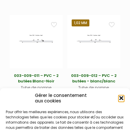
Ecart. 152 mm entre butées
Ecart. 152 mm entre butées
– DI 0,76 mm – noir/noir
– DI 0,89 mm –
orange/orange
1,02 MM
003-009-011 – PVC – 2
003-009-012 – PVC – 2
butées Blanc-Noir
butées – blanc/blanc
Tube de pompe
Tube de pompe
péristaltique deux butées –
péristaltique deux butées
Gérer le consentement
PVC Tygon R3607/R3603 –
PVC Tygon R3607/R3603
aux cookies
Ecart. 152 mm entre butées
Ecart. 152 mm entre butées
– DI 0,95 mm – blanc/noir –
– DI 1,02 mm – blanc/blanc
Pour offrir les meilleures expériences, nous utilisons des
NE PAS CONFONDRE AVEC
technologies telles que les cookies pour stocker et/ou accéder aux
RÉFÉRENCE 003-009-026
informations des appareils. Le fait de consentir à ces technologies
nous permettra de traiter des données telles que le comportement