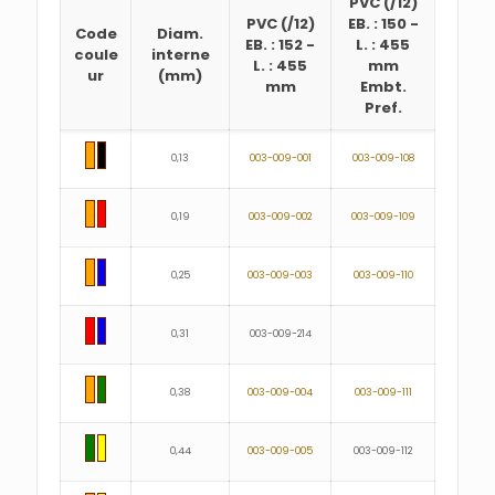
PVC
(/12)
PVC
(/12)
EB. : 150
-
Code
Diam.
EB. : 152
-
L. : 455
coule
interne
L. : 455
mm
ur
(mm)
mm
Embt.
Pref.
0,13
003-009-001
003-009-108
0,19
003-009-002
003-009-109
0,25
003-009-003
003-009-110
0,31
003-009-214
0,38
003-009-004
003-009-111
0,44
003-009-005
003-009-112