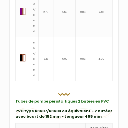
e
t/
2,79
5,50
0,86
4,51
bl
a
n
c
n
oi
r/
bl
3,18
6,00
0,86
4,90
a
n
c
Tubes de pompe péristaltiques 2 butées en PVC
PVC type R3607/R3603 ou équivalent - 2 butées
avec écart de 152 mm - Longueur 455 mm