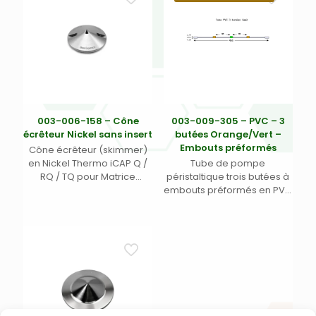
003-006-158 – Cône
003-009-305 – PVC – 3
écrêteur Nickel sans insert
butées Orange/Vert –
Embouts préformés
Cône écrêteur (skimmer)
en Nickel Thermo iCAP Q /
Tube de pompe
RQ / TQ pour Matrice
péristaltique trois butées à
Chargée – Insert non
embouts préformés en PVC
nécessaire (Équivalence
Tygon R3607/R3603 – Ecart.
003-006-123 + 003-006-124
95 mm entre butées – DI
= 1311870 + 1318480)
0,38 mm
orange/vert/orange –
Long. 455 mm