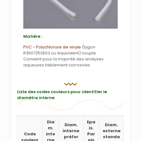
Matière :
PVC - Polychlorure de vinyle
(tygon
R3607/R3603 ou équivalent) souple
Convient pour la majorité des analyses
aqueuses faiblement corrosives
Liste des codes couleurs pour identifier le
diamètre interne
Dia
Epa
Diam.
Diam.
m.
is.
interne
externe
Code
inte
Par
préfor
standa
couleur
rne
ois