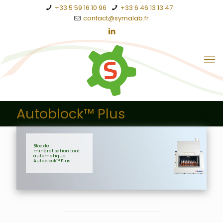
+33 5 59 16 10 96
+33 6 46 13 13 47
contact@symalab.fr
Autoblock™ Plus
Bloc de
minéralisation tout
automatique
Autoblock™ Plus