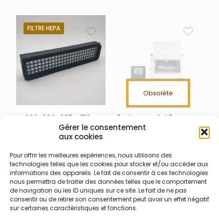
Monophasé 240V pour
Hotblock® 200
rectangulaire
FILTRE HEPA
Environmental Express
Obsolète
006-004-085 – Filtre
Environmental Express –
HEPA AutoBlock
Autoblock™ Plus (version
Gérer le consentement
4) – Système de
aux cookies
Filtre HEPA nouvelle
minéralisation
génération fabriqué par
automatique
Symalab pour AutoBlock III
Pour offrir les meilleures expériences, nous utilisons des
technologies telles que les cookies pour stocker et/ou accéder aux
et Autoblock Plus (version
Bloc tout automatique
informations des appareils. Le fait de consentir à ces technologies
4)
Autoblock™ Plus Version 4
nous permettra de traiter des données telles que le comportement
complet. Livré avec 3
de navigation ou les ID uniques sur ce site. Le fait de ne pas
portoirs pour tubes 50 ml, 2
consentir ou de retirer son consentement peut avoir un effet négatif
portoirs pour bouteilles de
sur certaines caractéristiques et fonctions.
réactifs, kits de tubes pour