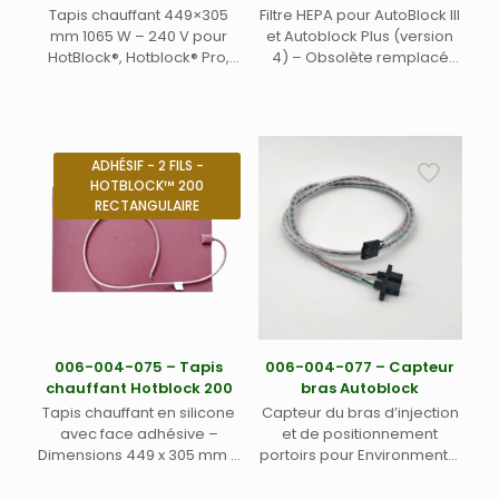
Tapis chauffant 449×305
Filtre HEPA pour AutoBlock III
mm 1065 W – 240 V pour
et Autoblock Plus (version
HotBlock®, Hotblock® Pro,
4) – Obsolète remplacé
Hotblock® 150 au format
par 006-004-085
rectangulaire et Autoblock
Environmental Express
ADHÉSIF - 2 FILS -
HOTBLOCK™ 200
RECTANGULAIRE
006-004-075 – Tapis
006-004-077 – Capteur
chauffant Hotblock 200
bras Autoblock
Tapis chauffant en silicone
Capteur du bras d’injection
avec face adhésive –
et de positionnement
Dimensions 449 x 305 mm –
portoirs pour Environmental
Énergie maximum
Express Autoblock Plus
distribuée 1550 W –