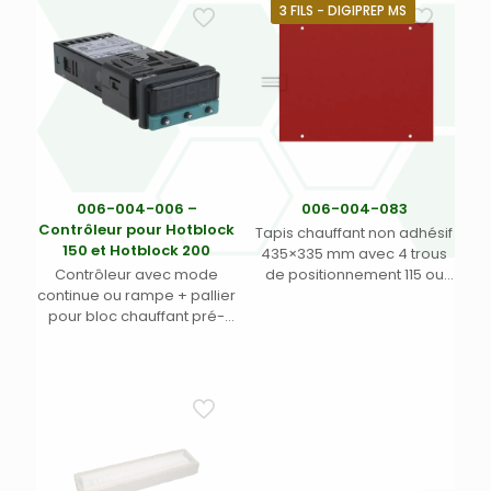
3 FILS - DIGIPREP MS
006-004-006 –
006-004-083
Contrôleur pour Hotblock
Tapis chauffant non adhésif
150 et Hotblock 200
435×335 mm avec 4 trous
Contrôleur avec mode
de positionnement 115 ou
continue ou rampe + pallier
230 VAC à trois fils pour
pour bloc chauffant pré-
bloc SCP Digiprep MS
configuré pour Hotblock
série CAL – 100-240V