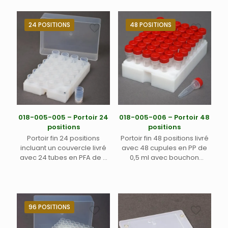
pour ASX-520, ASX-1600,
ASX-112FR et MVX-7100
ASX-1400 and APS-1650, Oils
Teledyne Labs (Cetac). (1)
7400 and Oils 7600, APS-
24 POSITIONS
48 POSITIONS
7450V Teledyne Labs
(Cetac) (1)
018-005-005 – Portoir 24
018-005-006 – Portoir 48
positions
positions
Portoir fin 24 positions
Portoir fin 48 positions livré
incluant un couvercle livré
avec 48 cupules en PP de
avec 24 tubes en PFA de 2
0,5 ml avec bouchon
ml pour passeurs
vissable pour passeurs
automatiques ASX-110FR,
automatiques ASX-110FR,
ASX-112FR et MVX-7100
ASX-112FR et MVX-7100
Teledyne Labs (Cetac). (1)
Teledyne LABS (Cetac) (1)
96 POSITIONS