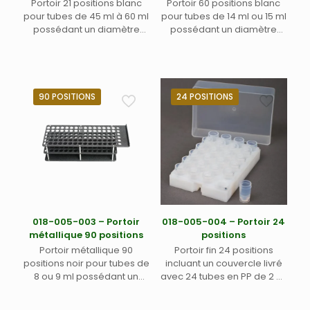
Portoir 21 positions blanc
Portoir 60 positions blanc
pour tubes de 45 ml à 60 ml
pour tubes de 14 ml ou 15 ml
possédant un diamètre
possédant un diamètre
entre 25 et 30,5 mm
entre 13 et 17 mm (1)
90 POSITIONS
24 POSITIONS
018-005-003 – Portoir
018-005-004 – Portoir 24
métallique 90 positions
positions
Portoir métallique 90
Portoir fin 24 positions
positions noir pour tubes de
incluant un couvercle livré
8 ou 9 ml possédant un
avec 24 tubes en PP de 2 ml
diamètre entre 10 et 13 mm
pour passeurs
– Pour échantillons huiles –
automatiques ASX-110FR,