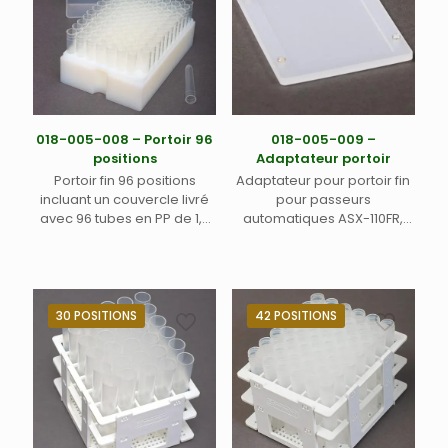
018-005-008 – Portoir 96
018-005-009 –
positions
Adaptateur portoir
Portoir fin 96 positions
Adaptateur pour portoir fin
incluant un couvercle livré
pour passeurs
avec 96 tubes en PP de 1,0
automatiques ASX-110FR,
ml pour passeurs
ASX-112FR et MVX-7100
automatiques ASX-110FR,
Teledyne Labs (Cetac) (1)
ASX112FR et MVX-7100
Teledyne Labs (Cetac) (1)
30 POSITIONS
42 POSITIONS