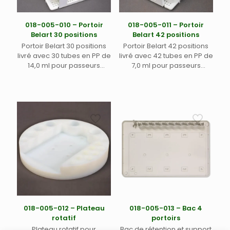
018-005-010 – Portoir
018-005-011 – Portoir
Belart 30 positions
Belart 42 positions
Portoir Belart 30 positions
Portoir Belart 42 positions
livré avec 30 tubes en PP de
livré avec 42 tubes en PP de
14,0 ml pour passeurs
7,0 ml pour passeurs
automatiques ASX-110FR,
automatiques ASX-110FR,
ASX112FR et MVX-7100
ASX-112FR et MVX-7100
Teledyne Labs (Cetac) (1)
Teledyne Labs (Cetac) (1)
018-005-012 – Plateau
018-005-013 – Bac 4
rotatif
portoirs
Plateau rotatif pour
Bac de rétention et support