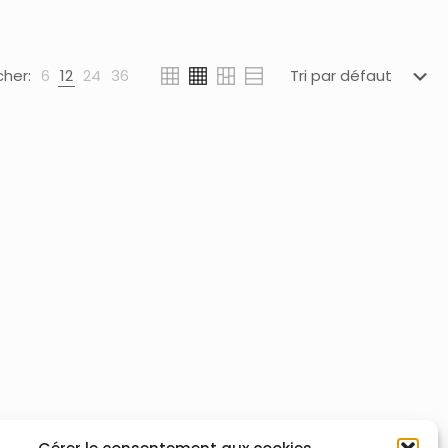
cher:
6
12
24
36