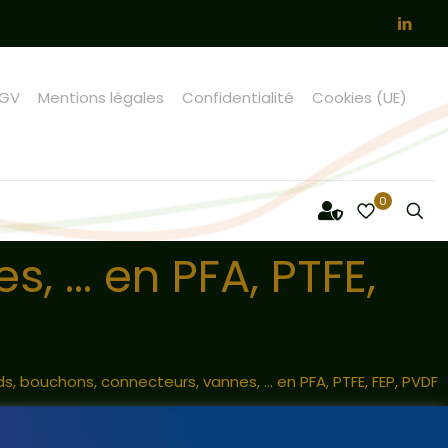
GV
Mentions légales
Confidentialité
Cookies (UE)
0
 ... en PFA, PTFE,
s, bouchons, connecteurs, vannes, ... en PFA, PTFE, FEP, PVDF