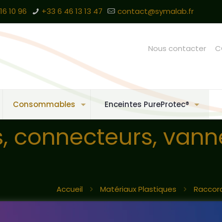
16 10 96
+33 6 46 13 13 47
contact@symalab.fr
Nous contacter
C
Consommables
Enceintes PureProtec®
connecteurs, vannes,
Accueil
Matériaux Plastiques
Raccord