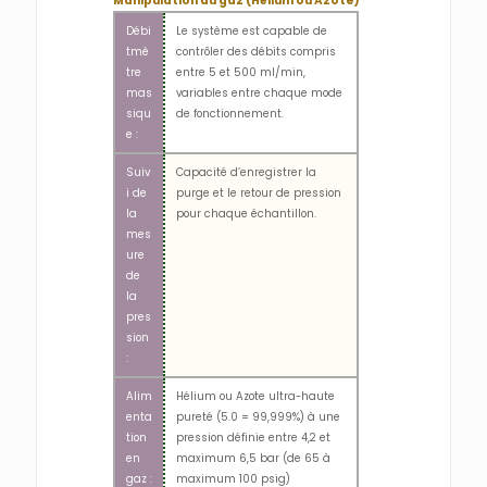
Manipulation du gaz (Hélium ou Azote)
Débi
Le système est capable de
tmè
contrôler des débits compris
tre
entre 5 et 500 ml/min,
mas
variables entre chaque mode
siqu
de fonctionnement.
e :
Suiv
Capacité d’enregistrer la
i de
purge et le retour de pression
la
pour chaque échantillon.
mes
ure
de
la
pres
sion
:
Alim
Hélium ou Azote ultra-haute
enta
pureté (5.0 = 99,999%) à une
tion
pression définie entre 4,2 et
en
maximum 6,5 bar (de 65 à
gaz :
maximum 100 psig)