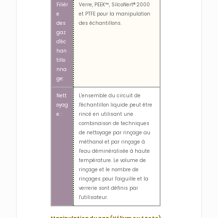
Filièr
Verre, PEEK™, SilcoNert® 2000
e
et PTFE pour la manipulation
des
des échantillons.
gaz
d'éc
han
tillo
nna
ge:
Nett
L'ensemble du circuit de
oyag
l'échantillon liquide peut être
e :
rincé en utilisant une
combinaison de techniques
de nettoyage par rinçage au
méthanol et par rinçage à
l'eau déminéralisée à haute
température. Le volume de
rinçage et le nombre de
rinçages pour l'aiguille et la
verrerie sont définis par
l'utilisateur.