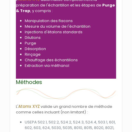
préparation de l'échantillon et les étapes de
Purge
& Trap
, y compris :
Manipulation des flacons
Mesure du volume de l'échantillon
Injections d'étalons standards
Dilutions
Purge
Désorption
Rinçage
Chauffage des échantillons
Extraction via méthanol
Méthodes
Atomx XYZ
L'
valide un grand nombre de méthode
comme celles incluant (non limitant) :
USEPA 502.1, 502.2, 524.2, 524.3, 524.4, 503.1, 601,
602, 603, 624, 5030, 5035, 8010, 8015, 8020, 8021,