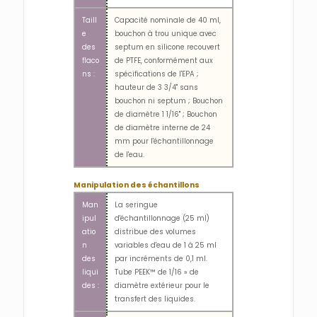
Taill
Capacité nominale de 40 ml,
e
bouchon à trou unique avec
des
septum en silicone recouvert
flaco
de PTFE, conformément aux
ns :
spécifications de l'EPA ;
hauteur de 3 3/4" sans
bouchon ni septum ; Bouchon
de diamètre 1 1/16" ; Bouchon
de diamètre interne de 24
mm pour l'échantillonnage
de l'eau.
Manipulation des échantillons
Man
La seringue
ipul
d'échantillonnage (25 ml)
atio
distribue des volumes
n
variables d'eau de 1 à 25 ml
des
par incréments de 0,1 ml.
liqui
Tube PEEK™ de 1/16 » de
des :
diamètre extérieur pour le
transfert des liquides.