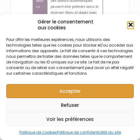
Blan
Des blancs automatiques
cs :
peuvent être prélevés dans le
réservoir d'eau et dopés avec
un étalon, ce qui permet
Gérer le consentement
d'utiliser toutes les positions
aux cookies
de l'échantillonneur
automatique pour les
Pour offrir les meilleures expériences, nous utilisons des
échantillons.
technologies telles que les cookies pour stocker et/ou accéder aux
informations des appareils. Le fait de consentir à ces technologies
Tem
Le temps analytique total
nous permettra de traiter des données telles que le comportement
ps
pour chaque
Purge & Trap
de navigation ou les ID uniques sur ce site. Le fait de ne pas
d'un
est de maximum 18 minutes
consentir ou de retirer son consentement peut avoir un effet négatif
cycl
et dépend de la méthode.
sur certaines caractéristiques et fonctions.
e
d'an
alys
Accepter
e :
Refuser
Échantillons solides à faibles
concentrations
Voir les préférences
Incluant : tous types de sols et de sédiments.
L’échantillonnage se fait
directement
sur
Politique de cookies
Politique de confidentialité du site
l'échantillon dans le récipient conformément à la
méthode US EPA 5035.