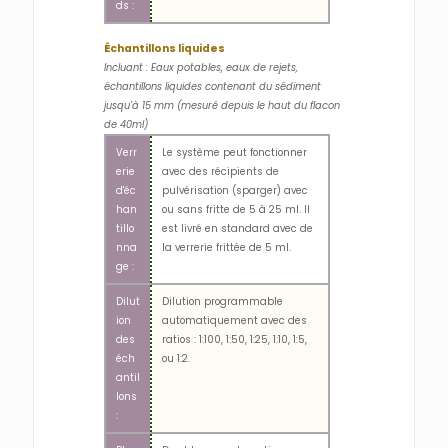
ds :
Échantillons liquides
Incluant : Eaux potables, eaux de rejets,
échantillons liquides contenant du sédiment
jusqu'à 15 mm (mesuré depuis le haut du flacon
de 40ml)
Verr
Le système peut fonctionner
erie
avec des récipients de
d'éc
pulvérisation (sparger) avec
han
ou sans fritte de 5 à 25 ml. Il
tillo
est livré en standard avec de
nna
la verrerie frittée de 5 ml.
ge :
Dilut
Dilution programmable
ion
automatiquement avec des
des
ratios : 1:100, 1:50, 1:25, 1:10, 1:5,
éch
ou 1:2.
antil
lons
: