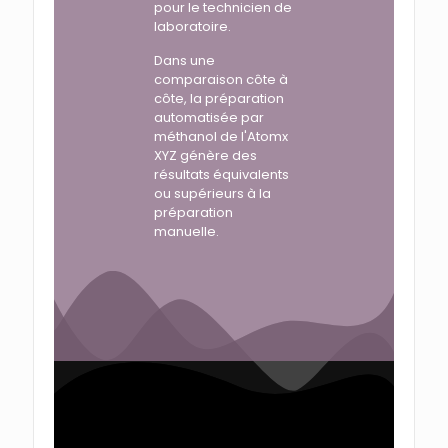
pour le technicien de
laboratoire.
Dans une
comparaison côte à
côte, la préparation
automatisée par
méthanol de l'Atomx
XYZ génère des
résultats équivalents
ou supérieurs à la
préparation
manuelle.