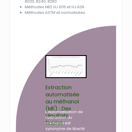
8030, 8240, 8260
Méthodes MEE HJ 605 et HJ 639
Méthodes ASTM et normalisées
Extraction
automatisée
au méthanol
(ME) : Des
L'automatisation de
résultats
l'extraction du
fiables
méthanol est
synonyme de liberté