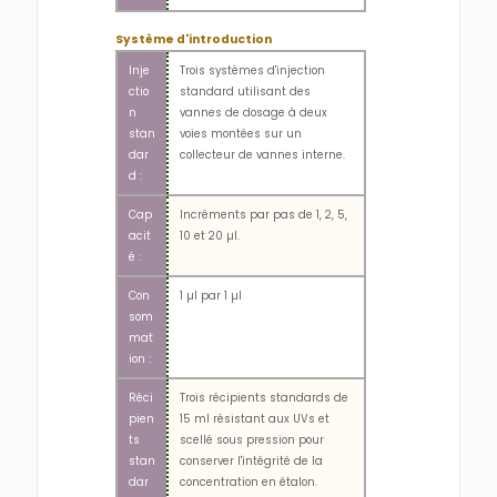
Système d'introduction
Inje
Trois systèmes d'injection
ctio
standard utilisant des
n
vannes de dosage à deux
stan
voies montées sur un
dar
collecteur de vannes interne.
d :
Cap
Incréments par pas de 1, 2, 5,
acit
10 et 20 µl.
é :
Con
1 µl par 1 µl
som
mat
ion :
Réci
Trois récipients standards de
pien
15 ml résistant aux UVs et
ts
scellé sous pression pour
stan
conserver l'intégrité de la
dar
concentration en étalon.