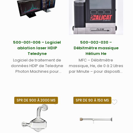
500-001-006 – Logiciel
500-002-030 –
ablation laser HDIP
Débitmètre massique
Teledyne
Hélium He
Logiciel de traitement de
MFC – Débitmètre
données HDIP de Teledyne
massique, He, de 0 à 2 Litres
Photon Machines pour
par Minute – pour dispositifs
couplage ablation laser
Teledyne CETAC et
ICP-MS LA-ICP-MS avec
dispositifs d’Ablation Laser
Licence académique
Teledyne Photon Machine
perpétuelle (version 1.8+)
(ex Cetac)
pour deux postes
SPR DE 900 À 2000 MS
SPR DE 90 À 150 MS