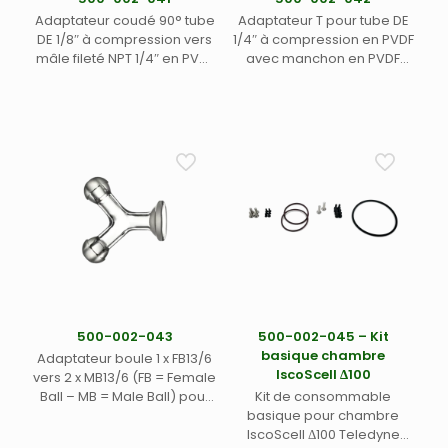
Adaptateur coudé 90° tube
Adaptateur T pour tube DE
DE 1/8″ à compression vers
1/4″ à compression en PVDF
mâle fileté NPT 1/4″ en PVDF
avec manchon en PVDF
avec manchon en PVDF
jaune pour ablation laser
pour ablation laser
Teledyne Photon Machines
Teledyne Photon Machines
(1)
(1)
500-002-043
500-002-045 – Kit
basique chambre
Adaptateur boule 1 x FB13/6
IscoScell Δ100
vers 2 x MB13/6 (FB = Female
Ball – MB = Male Ball) pour
Kit de consommable
ablation laser LA-ICP-MS (1)
basique pour chambre
IscoScell Δ100 Teledyne