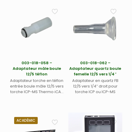
003-018-058 –
003-018-062 –
Adaptateur mâle boule
Adaptateur quartz boule
12/5 téflon
femelle 12/5 vers 1/4″
Adaptateur torche en téflon
Adaptateur en quartz FB
entrée boule mâle 12/5 vers
12/5 vers 1/4″ droit pour
torche ICP-MS Thermo iCAP
torche ICP ou ICP-MS
Q – Fonctionne pour kit
nébuliseur DS-5, Aridus 2,
Aridus 3 Teledyne Labs
(Cetac) – Adaptateur pour
dispositif ARIS Teledyne
ACADÉMIC
Photon Machines