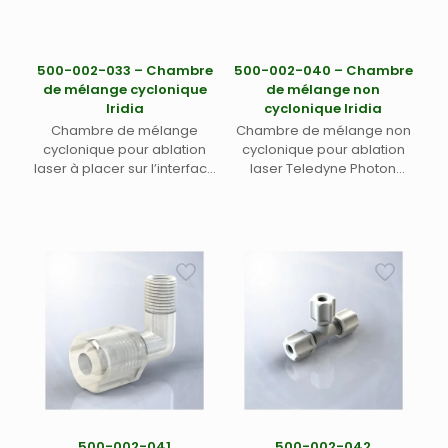
500-002-033 – Chambre
500-002-040 – Chambre
de mélange cyclonique
de mélange non
Iridia
cyclonique Iridia
Chambre de mélange
Chambre de mélange non
cyclonique pour ablation
cyclonique pour ablation
laser à placer sur l’interface
laser Teledyne Photon
laser vers ICP. Cette
Machines. Cette chambre
chambre permet de lisser
permet de lisser l’impulsion
l’impulsion laser de 900
laser de 90 jusqu’à 150 ms
jusqu’à 2500 ms.
500-002-041
500-002-042