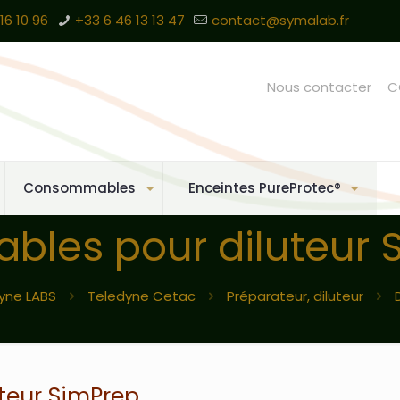
16 10 96
+33 6 46 13 13 47
contact@symalab.fr
Nous contacter
C
Consommables
Enceintes PureProtec®
bles pour diluteur 
yne LABS
Teledyne Cetac
Préparateur, diluteur
teur SimPrep