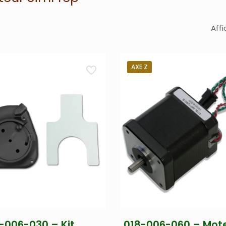
Affi
AXE Z
-006-030 – Kit
018-006-060 – Mot