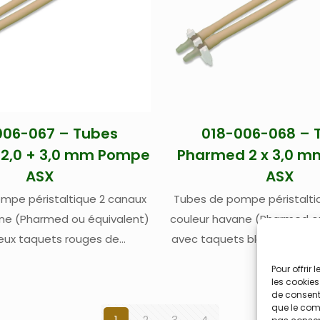
006-067 – Tubes
018-006-068 – 
2,0 + 3,0 mm Pompe
Pharmed 2 x 3,0 
ASX
ASX
mpe péristaltique 2 canaux
Tubes de pompe péristalti
ne (Pharmed ou équivalent)
couleur havane (Pharmed o
eux taquets rouges de
avec taquets blancs de po
ement – Pour échantillons
– Pour échantillons bio
Pour offrir
ques, pharmaceutiques,
pharmaceutiques, alimentai
les cookies
de consenti
res, boissons – Diamètres
– Diamètres internes 2 x 3
que le comp
,0 + 3,0 mm – Pour passeur
passeur automatique Tel
1
2
3
4