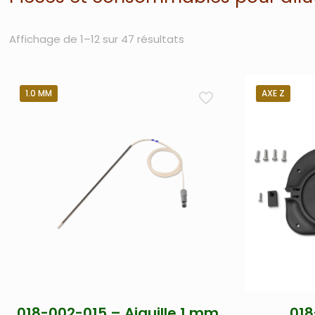
Affichage de 1–12 sur 47 résultats
1.0 MM
AXE Z
018-002-015 – Aiguille 1 mm
018