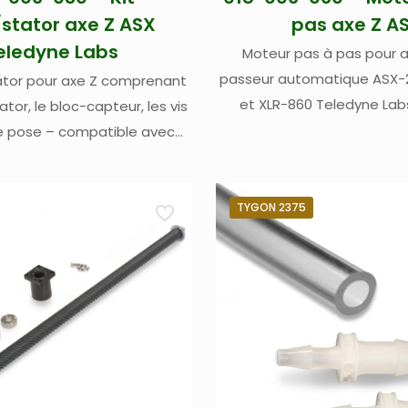
/stator axe Z ASX
pas axe Z A
eledyne Labs
Moteur pas à pas pour a
passeur automatique ASX-
tator pour axe Z comprenant
et XLR-860 Teledyne La
tator, le bloc-capteur, les vis
de pose – compatible avec
X-280, et XLR-860 Teledyne
LABS (Cetac)
TYGON 2375