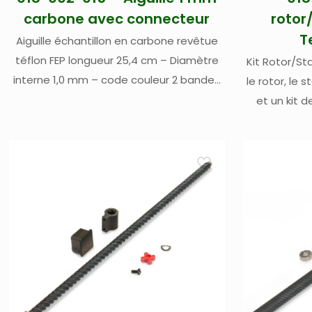
carbone avec connecteur
rotor
T
Aiguille échantillon en carbone revêtue
téflon FEP longueur 25,4 cm – Diamètre
Kit Rotor/S
interne 1,0 mm – code couleur 2 bandes
le rotor, le s
bleues – tuyau d’échantillon en PFA
et un kit 
longueur 2,74 m – Pour ICP-OES ou ICP-
ASX-560, AS
MS avec connecteur vissable pour
ASXPress Plus ou SDX HPLD – prévoir kit de
connexion 018-002-009 si nécessaire