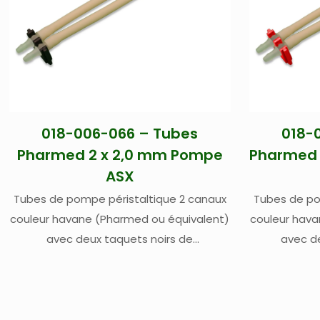
018-006-066 – Tubes
018-
Pharmed 2 x 2,0 mm Pompe
Pharmed 
ASX
Tubes de pompe péristaltique 2 canaux
Tubes de po
couleur havane (Pharmed ou équivalent)
couleur hava
avec deux taquets noirs de
avec d
positionnement – Pour échantillons
positionn
biologiques, pharmaceutiques,
biologi
alimentaires, boissons – Diamètres
alimentai
internes 2 x 2,0 mm – Pour passeur
internes 2