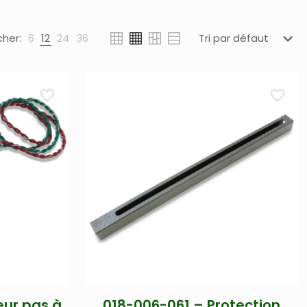
cher:
6
12
24
36
eur pas à
018-006-061 – Protection