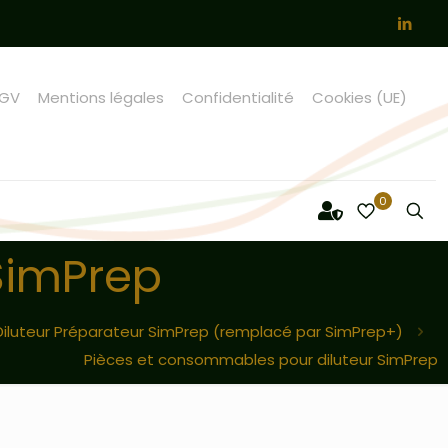
GV
Mentions légales
Confidentialité
Cookies (UE)
0
SimPrep
Diluteur Préparateur SimPrep (remplacé par SimPrep+)
Pièces et consommables pour diluteur SimPrep