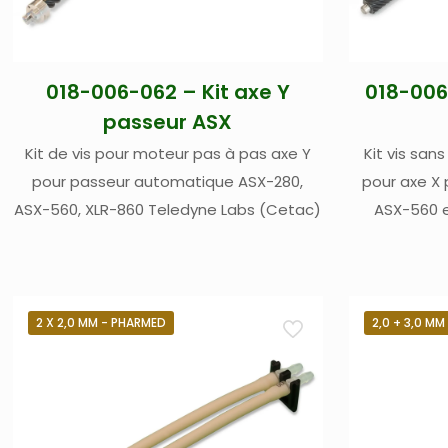
018-006-062 – Kit axe Y
018-006-
passeur ASX
Kit de vis pour moteur pas à pas axe Y
Kit vis san
pour passeur automatique ASX-280,
pour axe X
ASX-560, XLR-860 Teledyne Labs (Cetac)
ASX-560 e
2 X 2,0 MM - PHARMED
2,0 + 3,0 M