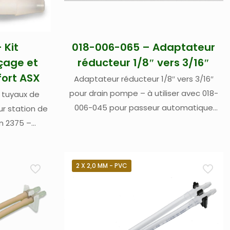
 Kit
018-006-065 – Adaptateur
çage et
réducteur 1/8″ vers 3/16″
fort ASX
Adaptateur réducteur 1/8″ vers 3/16″
pour drain pompe – à utiliser avec 018-
 tuyaux de
006-045 pour passeur automatique
ur station de
Teledyne Labs (Cetac) ASX-260, ASX-520
n 2375 –
et ASX-520HS
8″ x 3/16″ en
n DI 4,8 mm
2 X 2,0 MM - PVC
sseurs
X-560, XLR-
Cetac)