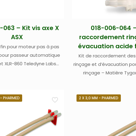
063 – Kit vis axe X
018-006-064 –
ASX
raccordement rin
évacuation acide 
s fin pour moteur pas à pas
 pour passeur automatique
Kit de raccordement des
t XLR-860 Teledyne Labs
rinçage et d’évacuation po
(Cetac)
rinçage – Matière Tygo
Comprends 2 connecteurs 1/
PVDF + 1,8 m de tube drai
(3/16″) + 2,1 m de tube de rinçage DI 3,2
M - PHARMED
2 X 3,0 MM - PHARMED
mm (1/8″) – Pour pa
automatiques ASX-280, AS
860 Teledyne Labs (