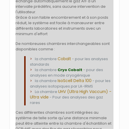
échange automatiquement le gaz ArF à un
intervalle prédéfini, sans aucune intervention de
l'utilisateur.
Grâce à son faible encombrement et à son poids
réduit, le système est facile à manœuvrer entre
différents laboratoires et instruments avec un
minimum d'effort
De nombreuses chambres interchangeables sont
disponibles comme :
Cobalt
la chambre
- pour les analyses
standards
la chambre
Cryo Cobalt
- pour des
analyses en mode cryogénique
IsoScell Delta 100
la chambre
- pour les
analyses isotopiques par LA-IRMS
UHV (Ultra High Vaccum) -
La chambre
Ultra vide
- Pour des analyses des gaz
rares
Ces différentes chambres sont intégrées au
système de telle sorte qu'une distance minimale
peut être atteinte entre la chambre d'échantillon et
l'ICP-MS avec des flux de gaz réversibles pour