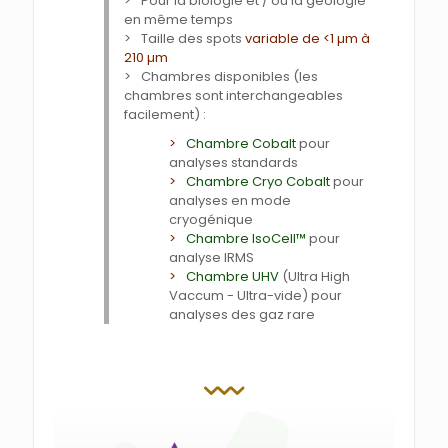
Pour la biologie et / ou la géologie
en même temps
Taille des spots
variable de <1 µm à
210 µm
Chambres disponibles (les
chambres sont interchangeables
facilement) :
Chambre Cobalt
pour
analyses standards
Chambre Cryo Cobalt
pour
analyses en mode
cryogénique
Chambre IsoCell™
pour
analyse IRMS
Chambre UHV
(Ultra High
Vaccum - Ultra-vide) pour
analyses des gaz rare