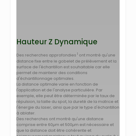
Hauteur Z Dynamique
1
Des recherches approfondies
ont montré qu'une
distance fixe entre le gobelet de prélèvement et la
surface de l'échantillon est souhaitable car elle
permet de maintenir des conditions
d'échantillonnage optimales.
La distance optimale varie en fonction de
l'application et de l'analyse particulière. Par
exemple, elle peut être déterminée par le taux de
répulsion, la taille du spot, la dureté de la matrice et
l'énergie du laser, ainsi que par le type d'échantillon
à ablater.
Des recherches ont montré qu'une distance
comprise entre 60µm et 500µm est nécessaire et
que la distance doit être cohérente et