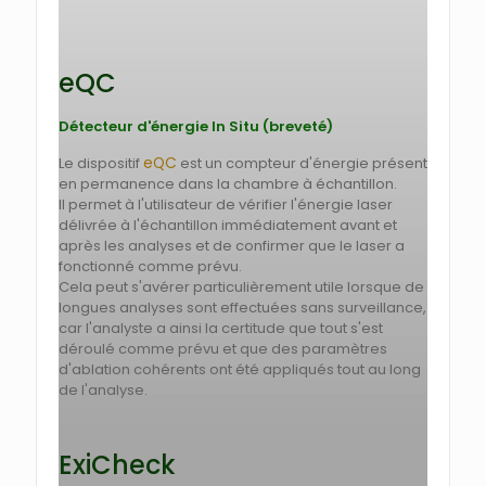
eQC
Détecteur d'énergie In Situ (breveté)
eQC
Le dispositif
est un compteur d'énergie présent
en permanence dans la chambre à échantillon.
Il permet à l'utilisateur de vérifier l'énergie laser
délivrée à l'échantillon immédiatement avant et
après les analyses et de confirmer que le laser a
fonctionné comme prévu.
Cela peut s'avérer particulièrement utile lorsque de
longues analyses sont effectuées sans surveillance,
car l'analyste a ainsi la certitude que tout s'est
déroulé comme prévu et que des paramètres
d'ablation cohérents ont été appliqués tout au long
de l'analyse.
ExiCheck