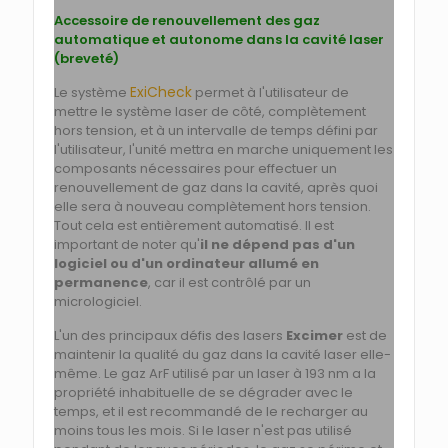
Accessoire de renouvellement des gaz
automatique et autonome dans la cavité laser
(breveté)
ExiCheck
Le système
permet à l'utilisateur de
mettre le système laser de côté, complètement
hors tension, et à un intervalle de temps défini par
l'utilisateur, l'unité mettra en marche uniquement les
composants nécessaires pour effectuer un
renouvellement de gaz dans la cavité, après quoi
elle sera à nouveau complètement hors tension.
Tout cela est entièrement automatisé. Il est
important de noter qu'
il ne dépend pas d'un
logiciel ou d'un ordinateur allumé en
permanence
, car il est contrôlé par un
micrologiciel.
L'un des principaux défis des lasers
Excimer
est de
maintenir la qualité du gaz dans la cavité laser elle-
même. Le gaz ArF utilisé par un laser à 193 nm a la
propriété inhabituelle de se dégrader avec le
temps, et il est recommandé de le recharger au
moins tous les mois. Si le laser n'est pas utilisé