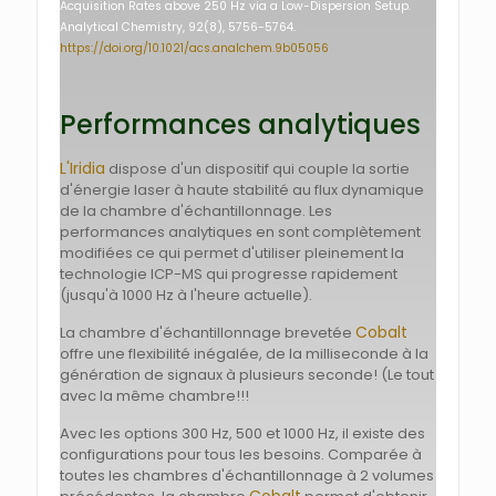
Acquisition Rates above 250 Hz via a Low-Dispersion Setup.
Analytical Chemistry, 92(8), 5756-5764.
https://doi.org/10.1021/acs.analchem.9b05056
Performances analytiques
L'Iridia
dispose d'un dispositif qui couple la sortie
d'énergie laser à haute stabilité au flux dynamique
de la chambre d'échantillonnage. Les
performances analytiques en sont complètement
modifiées ce qui permet d'utiliser pleinement la
technologie ICP-MS qui progresse rapidement
(jusqu'à 1000 Hz à l'heure actuelle).
Cobalt
La chambre d'échantillonnage brevetée
offre une flexibilité inégalée, de la milliseconde à la
génération de signaux à plusieurs seconde! (Le tout
avec la même chambre!!!
Avec les options 300 Hz, 500 et 1000 Hz, il existe des
configurations pour tous les besoins. Comparée à
toutes les chambres d'échantillonnage à 2 volumes
Cobalt