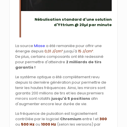
Nébulisation standard d'une solution
d'Yttrium @ 20µl par minute
La source
Mlase
a été remaniée pour offrir une
énergie depuis
0,01 J/cm²
jusqu'à
15 J/cm²
.
De plus, certains composants ont été redessiné
pour permettre d'atteindre
2 milliards de tirs
garantis !
Le système optique a été complètement revu
depuis la dernière génération pour permettre de
tenir les hautes fréquences. Ainsi, les miroirs sont
garantis 200 millions de tirs et les deux premiers
miroirs sont rotatifs
jusqu'à 5 positions
afin
d'augmenter encore leur durée de vie.
La fréquence de pulsation est logiciellement
contrôlée par le logiciel
Chromium
entre 1 et
300
ou
500 Hz
ou
1000 Hz
(selon les versions) par