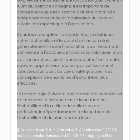
soigneusement maintenue tout au long du cycle à ±
10µm du point de consigne. Il est important de
comprendre que la distance doit être optimisée
indépendamment de la focalisation du laser et
qu'elle sera spécifique à l'application.
Dans les conceptions précédentes, la distance
entre l'échantillon et le point d'extraction était
généralement fixée à l'installation ou directement
connectée à l'optique de focalisation du laser, mais
1
des recherches scientifiques récentes
ont montré
que ces approches n'étaient pas suffisamment
robustes d'un point de vue analytique pour ces
conceptions de chambres d'échantillon plus
efficaces.
La technologie Z dynamique permet de contrôler et
de maintenir la distance entre la surface de
l'échantillon et la cellule de collection des
particules, indépendamment de la surface de
l'échantillon et du plan focal du laser.
[1] Van Malderen, S. J. M., Van Acker, T., & Vanhaecke, F. (2020).
Sub-micrometer Nanosecond LA-ICP-MS Imaging at Pixel