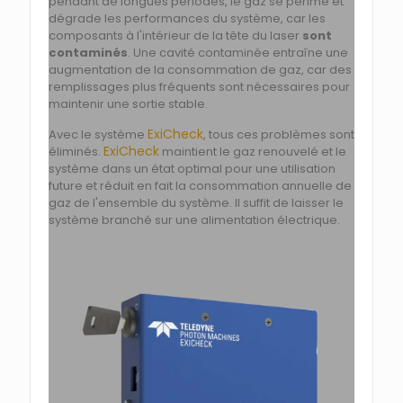
pendant de longues périodes, le gaz se périme et
dégrade les performances du système, car les
composants à l'intérieur de la tête du laser
sont
contaminés
. Une cavité contaminée entraîne une
augmentation de la consommation de gaz, car des
remplissages plus fréquents sont nécessaires pour
maintenir une sortie stable.
ExiCheck
Avec le système
, tous ces problèmes sont
ExiCheck
éliminés.
maintient le gaz renouvelé et le
système dans un état optimal pour une utilisation
future et réduit en fait la consommation annuelle de
gaz de l'ensemble du système. Il suffit de laisser le
système branché sur une alimentation électrique.