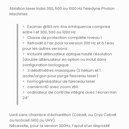
Ablation laser Iridia 300, 500 ou 1000 Hz Teledyne Photon
Machines
Excimer @193 nm 4ns à fréquence comprise
entre 1 et 300, 500 ou 1000 Hz
Classe de protection complète niveau 1
Refroidit à l’air pour la version 300 Hz et à l’eau
pour les autres versions
Incluant atténuateur optique haute résolution
(double atténuateur en option ou inclut dans
configuration biologique
3 débitmètres massiques (2 hélium et 1
azote/argon pour purge faisceau laser)
homogénéisateur de faisceau laser
caméra HD avec zoom x60
ordinateur de contrôle intégré avec 1 écran min.
24″
Livré sans chambre d’échantillon (Cobalt, ou Cryo Cobalt
ou IsoScell Δ100 ou UHV).
Nécessite, pour la version 300Hz, l’ajout d’un dispositif