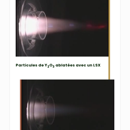
Particules de Y
O
ablatées avec un LSX
2
3