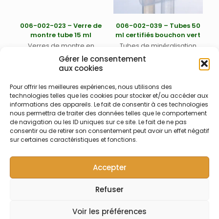
006-002-023 – Verre de
006-002-039 – Tubes 50
montre tube 15 ml
ml certifiés bouchon vert
Verres de montre en
Tubes de minéralisation
polypropylène (PP) pour
UltimateCup™ 50 ml (max.
Gérer le consentement
tubes de 15 ml 006-002-009
68 ml) en PP avec
aux cookies
bouchons verts avec
opercule mousse en PES
Pour offrir les meilleures expériences, nous utilisons des
(/500)
technologies telles que les cookies pour stocker et/ou accéder aux
informations des appareils. Le fait de consentir à ces technologies
nous permettra de traiter des données telles que le comportement
de navigation ou les ID uniques sur ce site. Le fait de ne pas
1
2
3
consentir ou de retirer son consentement peut avoir un effet négatif
sur certaines caractéristiques et fonctions.
Accepter
Refuser
© Symalab | Tous droits réservés | 2013 - 2026
Voir les préférences