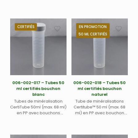
ergots
CERTIFIÉS
EN PROMOTION
50 ML CERTIFIÉS
006-002-017 – Tubes 50
006-002-018 – Tubes 50
ml certifiés bouchon
ml certifiés bouchon
blanc
naturel
Tubes de minéralisation
Tube de minéralisations
CertiTube 50ml (max. 68 ml)
Certitube™ 50 ml (max. 68
en PP avec bouchons
ml) en PP avec bouchon
blancs avec opercule en
transparent sans opercule
mousse PES