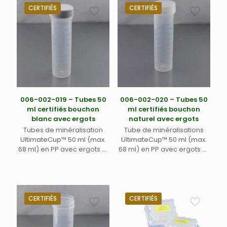
CERTIFIÉS
CERTIFIÉS
006-002-019 – Tubes 50
006-002-020 – Tubes 50
ml certifiés bouchon
ml certifiés bouchon
blanc avec ergots
naturel avec ergots
Tubes de minéralisation
Tube de minéralisations
UltimateCup™ 50 ml (max.
UltimateCup™ 50 ml (max.
68 ml) en PP avec ergots et
68 ml) en PP avec ergots et
bouchon blanc avec
bouchon transparent (500)
opercule en mousse PES
(/500)
CERTIFIÉS
CERTIFIÉS