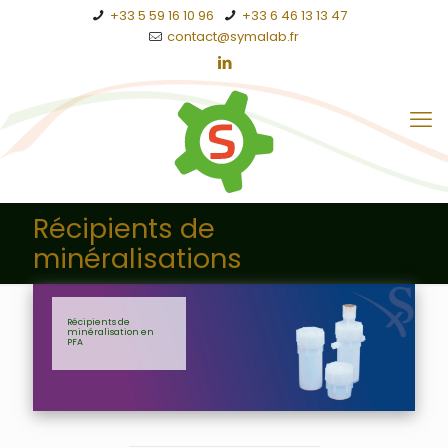
+33 5 59 16 10 96
+33 6 46 13 13 47
contact@symalab.fr
Récipients de
minéralisations
Récipients de
minéralisation en
PFA