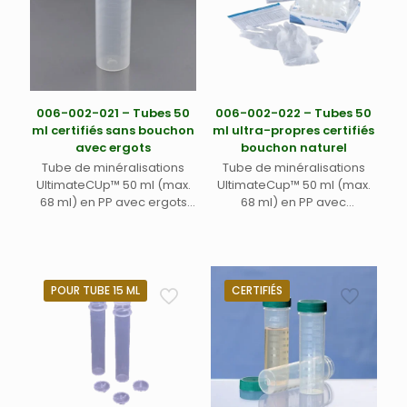
006-002-021 – Tubes 50
006-002-022 – Tubes 50
ml certifiés sans bouchon
ml ultra-propres certifiés
avec ergots
bouchon naturel
Tube de minéralisations
Tube de minéralisations
UltimateCUp™ 50 ml (max.
UltimateCup™ 50 ml (max.
68 ml) en PP avec ergots
68 ml) en PP avec
sans bouchon (500)
bouchons transparents –
Pré-nettoyé – conditionnés
sous atmosphère
protectrice – livré avec
certificat d’analyse (6 x 25)
POUR TUBE 15 ML
CERTIFIÉS