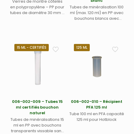
blanc
Verres de montre côtelés
en polypropylène – PP pour
Tubes de minéralisation 100
tubes de diamètre 30 mm –
ml (max. 120 ml) en PP avec
50 ml
bouchons blancs avec
opercule en mousse PES
(225)
15 ML - CERTIFIÉS
125 ML
006-002-009 – Tubes 15
006-002-010 – Récipient
ml certifiés bouchon
PFA 125 ml
naturel
Tube 100 ml en PFA capacité
Tubes de minéralisations 15
125 ml pour Hotblock
ml en PP avec bouchons
transparents vissable sans