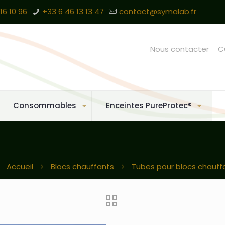
16 10 96
+33 6 46 13 13 47
contact@symalab.fr
Nous contacter
C
Consommables
Enceintes PureProtec®
Accueil
Blocs chauffants
Tubes pour blocs chauff