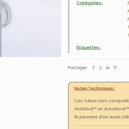
Catégories :
Étiquettes :
Partager
Notes Techniques
Ces tubes sont compatible
Hotblock™ et Autoblock™
Ils peuvent être aussi uti