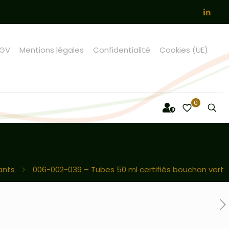
GV
Mentions légales
Confidentialité
Cookies (UE)
0
ants
006-002-039 – Tubes 50 ml certifiés bouchon vert