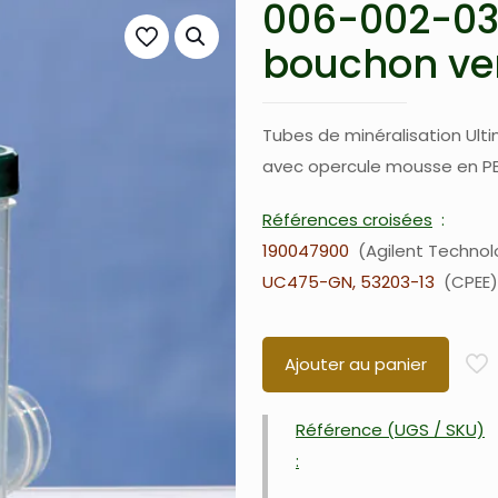
006-002-039
bouchon ve
Tubes de minéralisation Ul
avec opercule mousse en PE
Références croisées
190047900
Agilent Technol
UC475-GN, 53203-13
CPEE
Ajouter au panier
Référence (UGS / SKU)
: