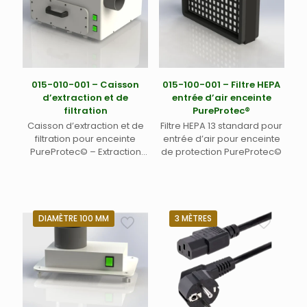
015-010-001 – Caisson
015-100-001 – Filtre HEPA
d’extraction et de
entrée d’air enceinte
filtration
PureProtec®
Caisson d’extraction et de
Filtre HEPA 13 standard pour
filtration pour enceinte
entrée d’air pour enceinte
PureProtec© – Extraction
de protection PureProtec©
ventilé mécaniquement
pour enceinte PureProtec à
partir de la version 5 sans
métal. Se positionne sur
toute enceinte PureProtec 5
DIAMÈTRE 100 MM
3 MÈTRES
de dimensions supérieures
à 550 x 500 en largeur et
profondeur. Livré avec filtre
HEPA 13 + charbon actif 300
x 300 mm et ventilateur 885
m³/h (015-100-041) –