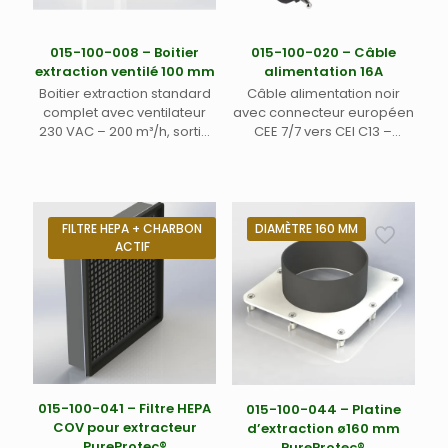
Éclairage par LED IP68 –
Sortie tube PVC 100 mm
externe – 230 VAC; 140W
015-100-008 – Boitier
015-100-020 – Câble
max; 62 dB.
extraction ventilé 100 mm
alimentation 16A
Boitier extraction standard
Câble alimentation noir
complet avec ventilateur
avec connecteur européen
230 VAC – 200 m³/h, sortie
CEE 7/7 vers CEI C13 –
100 mm et kit de fixation M4
Longueur 3 mètres –
pour enceinte de
Courant maximum 10 A /
protection PureProtec© (1)
250 VAC
FILTRE HEPA + CHARBON
DIAMÈTRE 160 MM
ACTIF
015-100-041 – Filtre HEPA
015-100-044 – Platine
COV pour extracteur
d’extraction ø160 mm
PureProtec®
PureProtec®