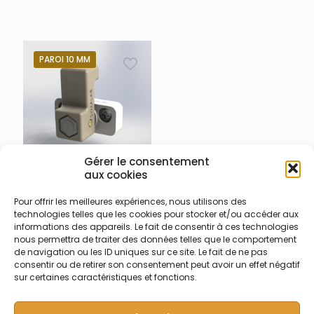
blanc 10 mm et tube 100 mm
HEPA 13 Référence 015-100-
gris (1)
001
PAROI 10 MM
Gérer le consentement
aux cookies
015-100-059 – Bride de
porte PureProtec
Pour offrir les meilleures expériences, nous utilisons des
technologies telles que les cookies pour stocker et/ou accéder aux
Bride imprimés en 3D SLA
informations des appareils. Le fait de consentir à ces technologies
avec boulon M10 en PA66
nous permettra de traiter des données telles que le comportement
entièrement démontable
de navigation ou les ID uniques sur ce site. Le fait de ne pas
avec fixation vis M6-20 en
consentir ou de retirer son consentement peut avoir un effet négatif
polycarbonate pour porte
sur certaines caractéristiques et fonctions.
latérale ou porte à la
Française pour enceinte
PureProtec© (1)