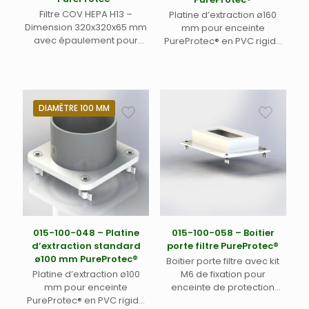
Filtre COV HEPA H13 –
Platine d’extraction ø160
Dimension 320x320x65 mm
mm pour enceinte
avec épaulement pour
PureProtec® en PVC rigide
système de extraction-
blanc 10 mm et tube 160 mm
filtration PP-Filtre-300 (015-
gris(1)
010-001) pour enceinte de
protection PP5 (1)
DIAMÈTRE 100 MM
015-100-048 – Platine
015-100-058 – Boitier
d’extraction standard
porte filtre PureProtec®
ø100 mm PureProtec®
Boitier porte filtre avec kit
Platine d’extraction ø100
M6 de fixation pour
mm pour enceinte
enceinte de protection
PureProtec® en PVC rigide
PureProtec© pour filtre