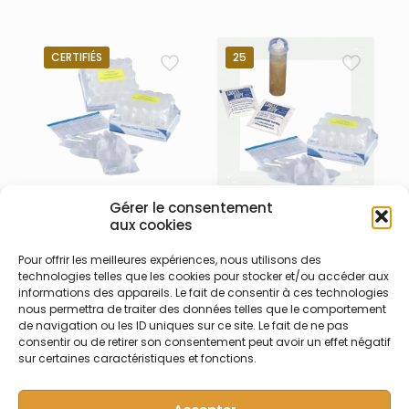
CERTIFIÉS
25
Gérer le consentement
006-002-022 – Tubes 50
022-001-011 – Kit de
aux cookies
ml ultra-propres certifiés
démarrage lingettes
bouchon naturel
GhostWipes
Pour offrir les meilleures expériences, nous utilisons des
technologies telles que les cookies pour stocker et/ou accéder aux
Tube de minéralisations
Kit de démarrage lingettes
informations des appareils. Le fait de consentir à ces technologies
UltimateCup™ 50 ml (max.
GhostWipes – comprend 25
nous permettra de traiter des données telles que le comportement
68 ml) en PP avec
lingettes 15×15 cm
de navigation ou les ID uniques sur ce site. Le fait de ne pas
bouchons transparents –
humidifiées à l’eau distillée
consentir ou de retirer son consentement peut avoir un effet négatif
Pré-nettoyé – conditionnés
pour analyse de plomb et
sur certaines caractéristiques et fonctions.
sous atmosphère
béryllium, 25 tubes
protectrice – livré avec
UltimateCup™ 50 ml (max.
certificat d’analyse (6 x 25)
68 ml) en PP avec