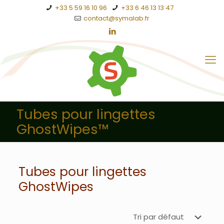
+33 5 59 16 10 96
+33 6 46 13 13 47
contact@symalab.fr
Tubes pour lingettes
GhostWipes™
Tubes pour lingettes
GhostWipes