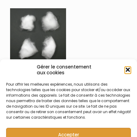
Labs (Tekmar)
Gérer le consentement
900-021-022 – Laine de
aux cookies
quartz TOC Teledyne
Tekmar
Pour offrir les meilleures expériences, nous utilisons des
technologies telles que les cookies pour stocker et/ou accéder aux
Laine de quartz pour
informations des appareils. Le fait de consentir à ces technologies
analyseurs TOC Teledyne
nous permettra de traiter des données telles que le comportement
Tekmar – livré en 4 x 0,25 g
de navigation ou les ID uniques sur ce site. Le fait de ne pas
de laine de quartz
consentir ou de retirer son consentement peut avoir un effet négatif
sur certaines caractéristiques et fonctions.
Accepter