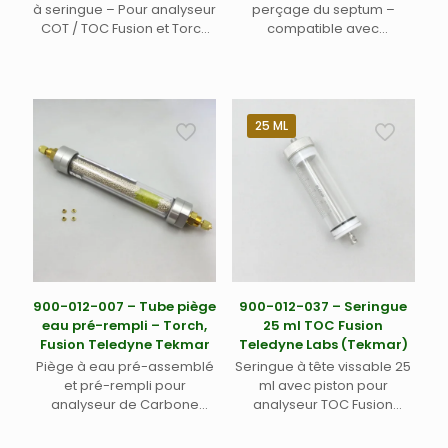
à seringue – Pour analyseur
perçage du septum –
COT / TOC Fusion et Torch
compatible avec
Teledyne Labs (Tekmar)
l’analyseur TOC Fusion
Teledyne Labs (Tekmar)
25 ML
900-012-007 – Tube piège
900-012-037 – Seringue
eau pré-rempli – Torch,
25 ml TOC Fusion
Fusion Teledyne Tekmar
Teledyne Labs (Tekmar)
Piège à eau pré-assemblé
Seringue à tête vissable 25
et pré-rempli pour
ml avec piston pour
analyseur de Carbone
analyseur TOC Fusion
Organique Total TOC/COT
Teledyne Labs (Tekmar)
Fusion et Torch Teledyne