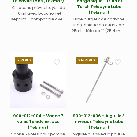
Teledyne Labs (Tekmar)
inorganique Fusion et
Torch Teledyne Labs
72 flacons pré-nettoyés de
(Tekmar)
40 ml avec bouchon et
septum – compatible avec
Tube purgeur de carbone
Atomx XYZ, AtomX, AQUATek
inorganique en quartz de
LVA, AQUATek 100, Fusion,
25ml – tête de 1″ (25,4 mm)
Lotix et Torch Teledyne Labs
filetage GL – compatible
(Tekmar)
avec Fusion et Torch
Teledyne Labs (Tekmar)
7 VOIES
3 NIVEAUX
900-012-004 – Vanne 7
900-012-006 – Aiguille 3
voies Teledyne Labs
niveaux Teledyne Labs
(Tekmar)
(Tekmar)
Vanne 7 voies pour pompe
Aiguille à 3 niveaux pour le