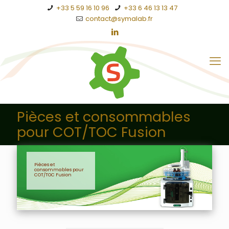
+33 5 59 16 10 96
+33 6 46 13 13 47
contact@symalab.fr
Pièces et consommables
pour COT/TOC Fusion
Pièces et
consommables pour
COT/TOC Fusion