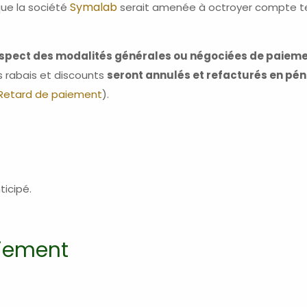
Symalab
que la société
serait amenée à octroyer compte ten
respect des modalités générales ou négociées de paiem
 rabais et discounts
seront annulés et refacturés en pén
 Retard de paiement
).
icipé.
aiement