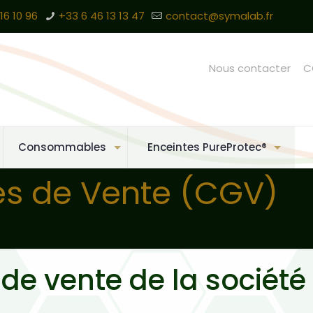
16 10 96
+33 6 46 13 13 47
contact@symalab.fr
Nous contacter
C
Consommables
Enceintes PureProtec®
es de Vente (CGV)
 de vente de la sociét