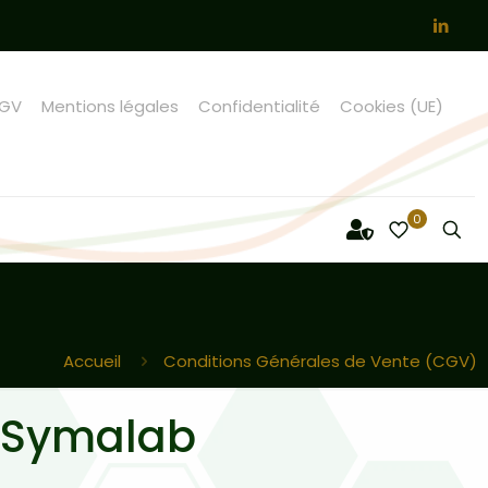
GV
Mentions légales
Confidentialité
Cookies (UE)
0
Accueil
Conditions Générales de Vente (CGV)
é Symalab