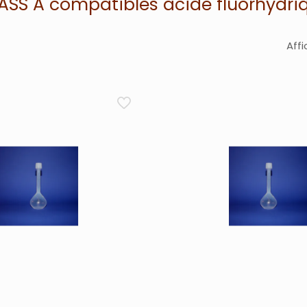
LASS A compatibles acide fluorhydri
Affi