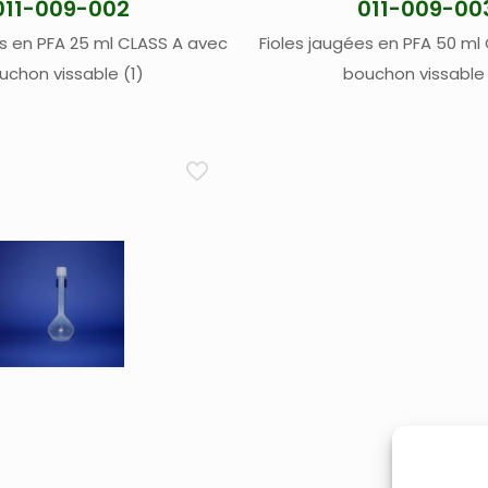
011-009-002
011-009-00
es en PFA 25 ml CLASS A avec
Fioles jaugées en PFA 50 ml
uchon vissable (1)
bouchon vissable 