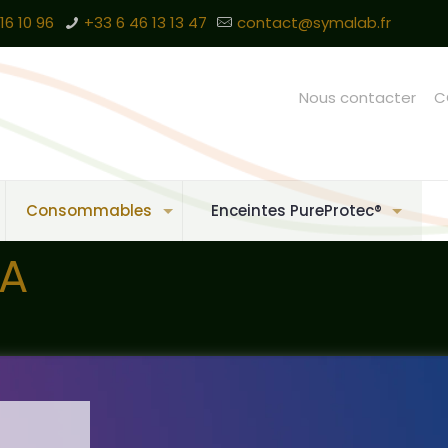
16 10 96
+33 6 46 13 13 47
contact@symalab.fr
Nous contacter
C
Consommables
Enceintes PureProtec®
FA