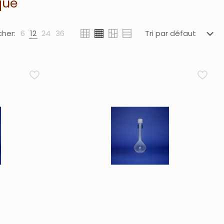
que
cher:
6
12
24
36