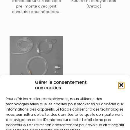
Transducteur ultrasonique
5000AT+ Teledyne Labs
pré-monté avec joint
(Cetac)
annulaire pour nébuliseur
Ultrasonique Teledyne Labs
(Cetac)
Gérer le consentement
aux cookies
024-003-021 – Kit
interfaçage Perkin Elmer
Pour offrir les meilleures expériences, nous utilisons des
technologies telles que les cookies pour stocker et/ou accéder aux
Kit interfaçage ICP-AES et
informations des appareils. Le fait de consentir à ces technologies
ICP-MS pour Perkin Eklmer
nous permettra de traiter des données telles que le comportement
tout modèle pour
de navigation ou les ID uniques sur ce site. Le fait de ne pas
nébuliseurs ultrasoniques
consentir ou de retirer son consentement peut avoir un effet négatif
U5000AT+ et U6000AT+