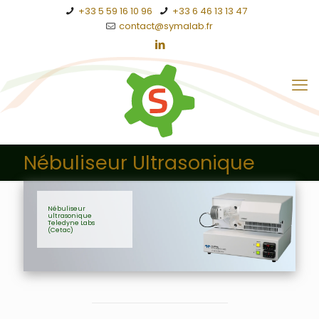
+33 5 59 16 10 96
+33 6 46 13 13 47
contact@symalab.fr
Nébuliseur Ultrasonique
Nébuliseur
ultrasonique
Teledyne Labs
(Cetac)