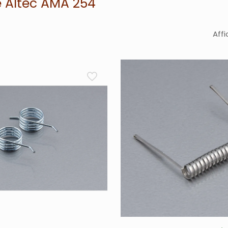
e Altec AMA 254
Affi