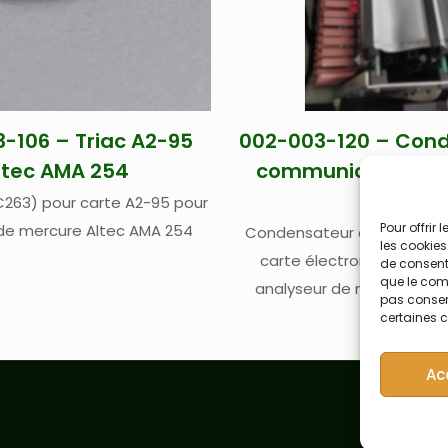
-106 – Triac A2-95
002-003-120 – Con
ltec AMA 254
communication Al
254
TIC263) pour carte A2-95 pour
Pour offrir
de mercure Altec AMA 254
Condensateur de communi
les cookies
carte électronique PWB 
de consenti
que le comp
analyseur de mercure Al
pas consent
certaines c
Ac