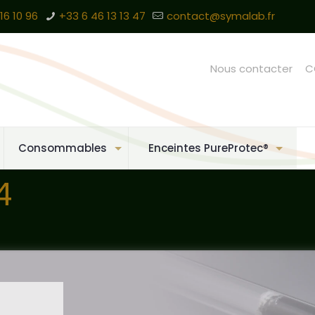
16 10 96
+33 6 46 13 13 47
contact@symalab.fr
Nous contacter
C
Consommables
Enceintes PureProtec®
4