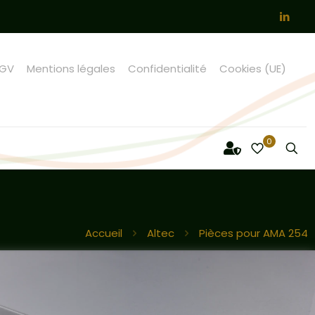
GV
Mentions légales
Confidentialité
Cookies (UE)
0
Accueil
Altec
Pièces pour AMA 254