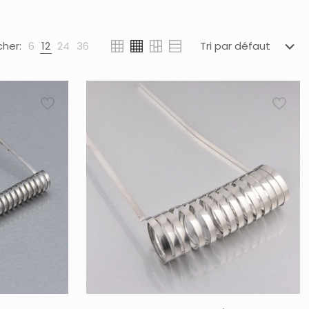
cher:
6
12
24
36