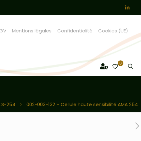
GV
Mentions légales
Confidentialité
Cookies (UE)
0
LS-254
002-003-132 – Cellule haute sensibilité AMA 254