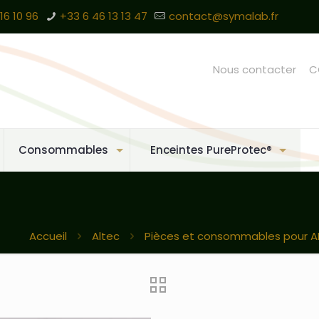
16 10 96
+33 6 46 13 13 47
contact@symalab.fr
Nous contacter
C
Consommables
Enceintes PureProtec®
Accueil
Altec
Pièces et consommables pour A