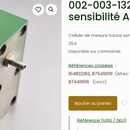
002-003-132
sensibilité
Cellule de mesure haute sen
254
Disponible sur commande
Références croisées
614822262, 875416116
Altec 
874416116
Leco
Ajouter au panier
Référence (UGS / SKU)
: