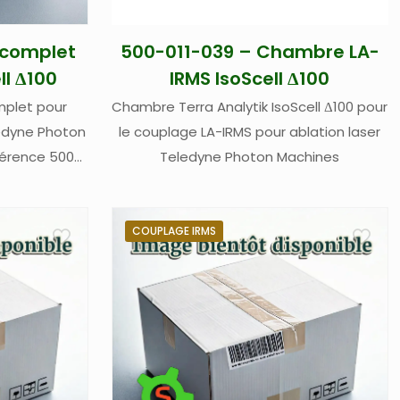
 complet
500-011-039 – Chambre LA-
l Δ100
IRMS IsoScell Δ100
plet pour
Chambre Terra Analytik IsoScell Δ100 pour
edyne Photon
le couplage LA-IRMS pour ablation laser
férence 500-
Teledyne Photon Machines
re en silice
ale las
COUPLAGE IRMS