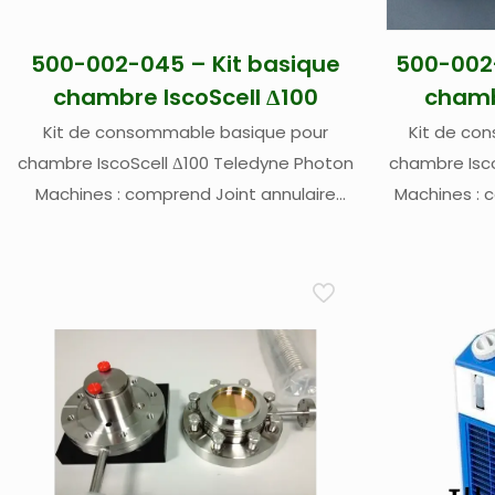
500-002-045 – Kit basique
500-002-
chambre IscoScell Δ100
chamb
Kit de consommable basique pour
Kit de co
chambre IscoScell Δ100 Teledyne Photon
chambre Isco
Machines : comprend Joint annulaire
Machines : 
pour couvercle, 2x joints annulaires pour
002-042 ain
fenêtre, 8x vis M4x10 pour couvercle, 6x
Peek haute 
vis M3x8 pour cadre, 2x vis M5x20 pour
fixation de la cellule et 4x vis 10/32 UNF
pour montage sur ablation laser