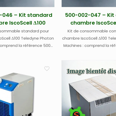
046 – Kit standard
500-002-047 – Kit
re IscoScell Δ100
chambre IscoScel
nsommable standard pour
Kit de consommable com
Scell Δ100 Teledyne Photon
chambre IscoScell Δ100 Tel
comprend la référence 500-
Machines : comprend la ré
si que 5 Ft (1,524 m) Tube
002-046 ainsi qu’une fenêt
pression et 2 raccords sans
fondue revêtue spéci
bride à fond plat