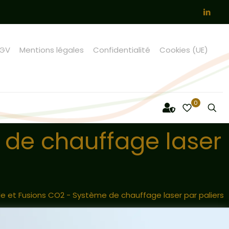
GV
Mentions légales
Confidentialité
Cookies (UE)
0
 de chauffage laser
de et Fusions CO2 - Système de chauffage laser par paliers