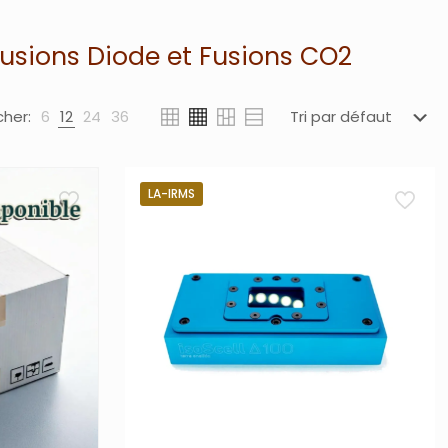
usions Diode et Fusions CO2
cher:
6
12
24
36
LA-IRMS