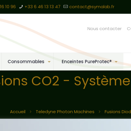
16 10 96
+33 6 46 13 13 47
contact@symalab.fr
Nous contacter
C
Consommables
Enceintes PureProtec®
sions CO2 - Système
Accueil
Teledyne Photon Machines
Fusions Dio