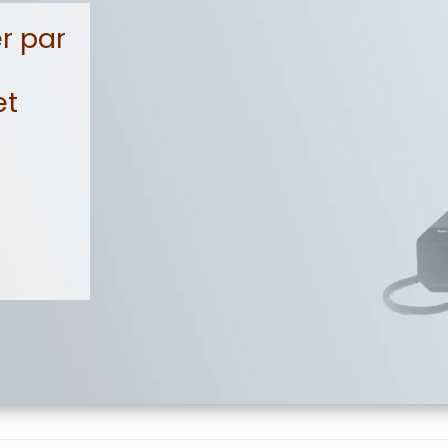
r par
et