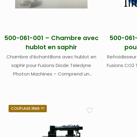
500-061-001 – Chambre avec
500-061-
hublot en saphir
pou
Chambre d’échantillons avec hublot en
Refroidisseur
saphir pour Fusions Diode Teledyne
Fusions CO2 
Photon Machines – Comprend un
planchette (support échantillon) en Inox
massif de 12 positions de diamètre
~6mm
COUPLAGE IRMS !!!