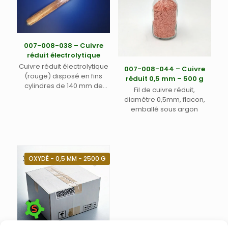
007-008-038 – Cuivre
réduit électrolytique
Cuivre réduit électrolytique
007-008-044 – Cuivre
(rouge) disposé en fins
réduit 0,5 mm – 500 g
cylindres de 140 mm de
Fil de cuivre réduit,
longueur. Pour analyseurs
diamètre 0,5mm, flacon,
CHNOS Thermo Flash
emballé sous argon
OXYDÉ - 0,5 MM - 2500 G