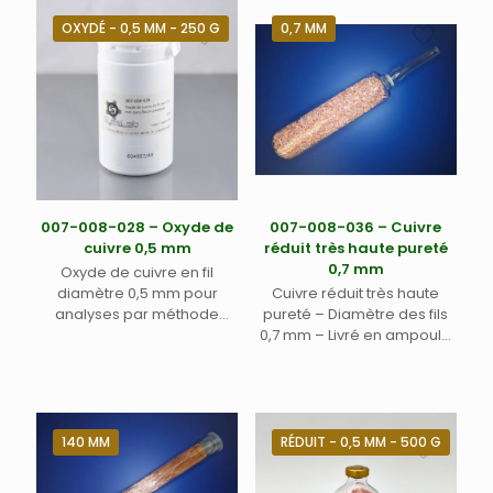
OXYDÉ - 0,5 MM - 250 G
0,7 MM
007-008-028 – Oxyde de
007-008-036 – Cuivre
cuivre 0,5 mm
réduit très haute pureté
0,7 mm
Oxyde de cuivre en fil
diamètre 0,5 mm pour
Cuivre réduit très haute
analyses par méthode
pureté – Diamètre des fils
Dumas – CHONS.
0,7 mm – Livré en ampoule
Conditionné dans flacon
sécable conditionnée sous
plastique.
argon.
140 MM
RÉDUIT - 0,5 MM - 500 G