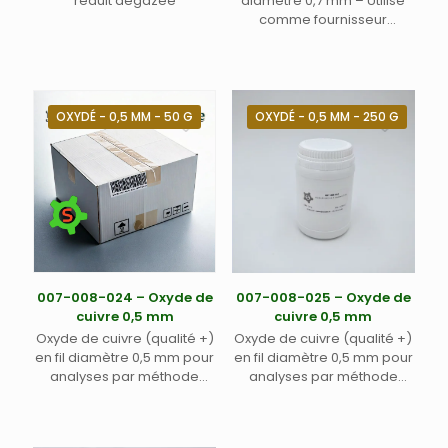
réduit dégazée
diamètre 0,7 mm – Utilisé
comme fournisseur
d’oxygène pour analyses
CHNS
OXYDÉ - 0,5 MM - 50 G
OXYDÉ - 0,5 MM - 250 G
007-008-024 – Oxyde de
007-008-025 – Oxyde de
cuivre 0,5 mm
cuivre 0,5 mm
Oxyde de cuivre (qualité +)
Oxyde de cuivre (qualité +)
en fil diamètre 0,5 mm pour
en fil diamètre 0,5 mm pour
analyses par méthode
analyses par méthode
Dumas – CHONS.
Dumas – CHONS.
Conditionné dans flacon
Conditionné dans flacon
plastique.
plastique.