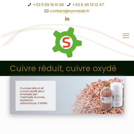
+33 5 59 16 10 96
+33 6 46 13 13 47
contact@symalab.fr
Cuivre réduit, cuivre oxydé
Cuivres réduit et
cuivre oxydé pour
analyses par
méthode Dumas,
oxydation
catalytique, CHONS.