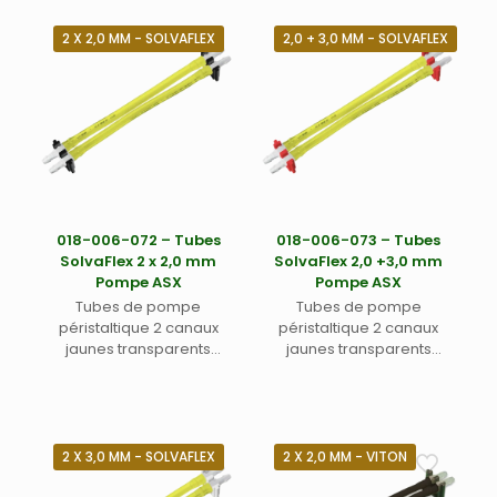
échantillons peu agressif
échantillons peu agressif
type médicaux,
type médicaux,
2 X 2,0 MM - SOLVAFLEX
2,0 + 3,0 MM - SOLVAFLEX
biologiques,
biologiques,
pharmaceutiques,
pharmaceutiques,
alimentaires, boissons,
alimentaires, boissons,
environnement, produits de
environnement, produits de
consommation – Diamètres
consommation – Diamètres
internes 2 mm + 3 mm –
internes 2 x 3,0 mm – Pour
Pour passeur automatique
passeur automatique
Teledyne Labs (Cetac)
Teledyne Labs (Cetac)
ASX-280, ASX-560 et XLR-
ASX-280, ASX-560 et XLR-
018-006-072 – Tubes
018-006-073 – Tubes
860.
860.
SolvaFlex 2 x 2,0 mm
SolvaFlex 2,0 +3,0 mm
Pompe ASX
Pompe ASX
Tubes de pompe
Tubes de pompe
péristaltique 2 canaux
péristaltique 2 canaux
jaunes transparents
jaunes transparents
(Tygon® Solvaflex ou
(Tygon® Solvaflex ou
équivalent) avec taquets
équivalent) avec taquets
noirs de positionnement –
rouges de positionnements
Pour échantillons huiles,
– Pour échantillons huiles,
lubrifiants, organiques,
lubrifiants, organiques,
2 X 3,0 MM - SOLVAFLEX
2 X 2,0 MM - VITON
pétroles – Diamètres
pétroles – Diamètres
internes 2 x 2,0 mm – Pour
internes 2,0 + 3,0 mm – Pour