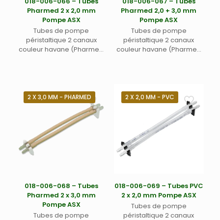
018-006-066 – Tubes
018-006-067 – Tubes
Pharmed 2 x 2,0 mm
Pharmed 2,0 + 3,0 mm
Pompe ASX
Pompe ASX
Tubes de pompe
Tubes de pompe
péristaltique 2 canaux
péristaltique 2 canaux
couleur havane (Pharmed
couleur havane (Pharmed
ou équivalent) avec deux
ou équivalent) avec deux
taquets noirs de
taquets rouges de
positionnement – Pour
positionnement – Pour
échantillons biologiques,
échantillons biologiques,
pharmaceutiques,
pharmaceutiques,
2 X 3,0 MM - PHARMED
2 X 2,0 MM - PVC
alimentaires, boissons –
alimentaires, boissons –
Diamètres internes 2 x 2,0
Diamètres internes 2,0 + 3,0
mm – Pour passeur
mm – Pour passeur
automatique Teledyne Labs
automatique Teledyne Labs
(Cetac) ASX-280, ASX-560
(Cetac) ASX-280, ASX-560
et XLR-860
et XLR-860
018-006-068 – Tubes
018-006-069 – Tubes PVC
Pharmed 2 x 3,0 mm
2 x 2,0 mm Pompe ASX
Pompe ASX
Tubes de pompe
Tubes de pompe
péristaltique 2 canaux