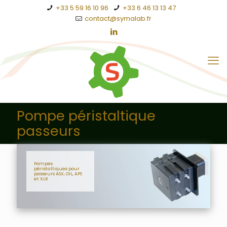
+33 5 59 16 10 96
+33 6 46 13 13 47
contact@symalab.fr
Pompe péristaltique
passeurs
Pompes
péristaltiques pour
passeurs ASX, OIL, APS
et XLR