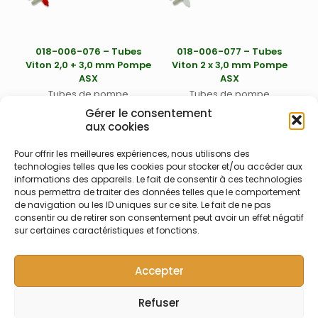
860
018-006-076 – Tubes
018-006-077 – Tubes
Viton 2,0 + 3,0 mm Pompe
Viton 2 x 3,0 mm Pompe
ASX
ASX
Tubes de pompe
Tubes de pompe
péristaltique 2 canaux noirs
péristaltique 2 canaux noirs
Gérer le consentement
(Viton® ou équivalent) avec
(Viton® ou équivalent) avec
aux cookies
deux taquets rouges de
deux taquets blancs de
positionnements – Pour
positionnement – Pour
Pour offrir les meilleures expériences, nous utilisons des
échantillons agressifs,
échantillons agressifs,
technologies telles que les cookies pour stocker et/ou accéder aux
acides forts, solvants,
acides forts, solvants,
informations des appareils. Le fait de consentir à ces technologies
hautes températures –
hautes températures –
nous permettra de traiter des données telles que le comportement
Diamètres internes 2 mm +
Diamètres internes 2 x 3,0
de navigation ou les ID uniques sur ce site. Le fait de ne pas
1
2
3 mm – Pour passeur
mm – Pour passeur
consentir ou de retirer son consentement peut avoir un effet négatif
automatique Teledyne Labs
automatique Teledyne Labs
sur certaines caractéristiques et fonctions.
(Cetac) ASX-280, ASX-560
(Cetac) ASX-280, ASX-560
et XLR-860
et XLR-860
Accepter
Refuser
© Symalab | Tous droits réservés | 2013 - 2026