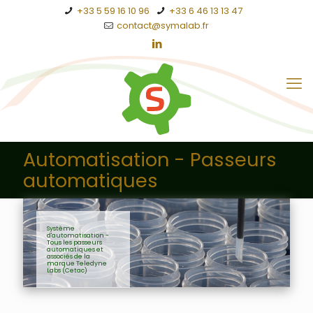
+33 5 59 16 10 96
+33 6 46 13 13 47
contact@symalab.fr
Automatisation - Passeurs
automatiques
Système
d'automatisation -
Tous les passeurs
automatiques et
associés de la
marque Teledyne
Labs (Cetac)