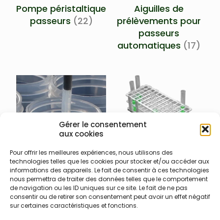
Pompe péristaltique
Aiguilles de
passeurs
(22)
prélèvements pour
passeurs
automatiques
(17)
Gérer le consentement
aux cookies
Toutes pièces et
Supports et
Pour offrir les meilleures expériences, nous utilisons des
consommables
portoirs pour
technologies telles que les cookies pour stocker et/ou accéder aux
informations des appareils. Le fait de consentir à ces technologies
pour passeurs
passeurs
nous permettra de traiter des données telles que le comportement
automatiques
(113)
automatiques
(22)
de navigation ou les ID uniques sur ce site. Le fait de ne pas
consentir ou de retirer son consentement peut avoir un effet négatif
sur certaines caractéristiques et fonctions.