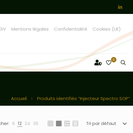
GV
Mentions légales
Confidentialité
Cookies (UE)
0
Accueil
Produits identifiés “Injecteur Spectro SOP”
cher:
6
12
24
36