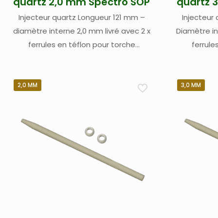
quartz 2,0 mm Spectro SOP
quartz 
Injecteur quartz Longueur 121 mm –
Injecteur
diamètre interne 2,0 mm livré avec 2 x
Diamètre in
ferrules en téflon pour torche
ferrule
démontable Spectro – pour Spectro Blue
démontable S
et Spectro Arcos II SOP (Side On Plasma)
et Spect
/ radial (1)
P
2,0 MM
3,0 MM