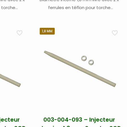
r torche
ferrules en téflon pour torche
 Spectro Blue
démontable Spectro 003-003-020 –
de On Plasma)
pour Spectro Blue et Spectro Arcos II SOP
(Side On Plasma) / radial (1)
1,8 MM
jecteur
003-004-093 – Injecteur