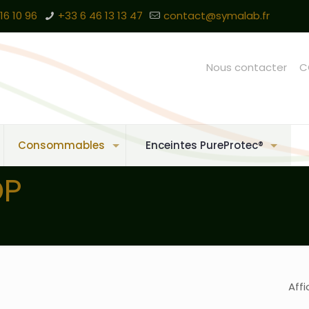
16 10 96
+33 6 46 13 13 47
contact@symalab.fr
Nous contacter
C
Consommables
Enceintes PureProtec®
OP
Affi