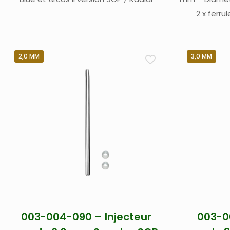
2 x ferru
démontable S
et Spectro A
2,0 MM
3,0 MM
003-004-090 – Injecteur
003-0