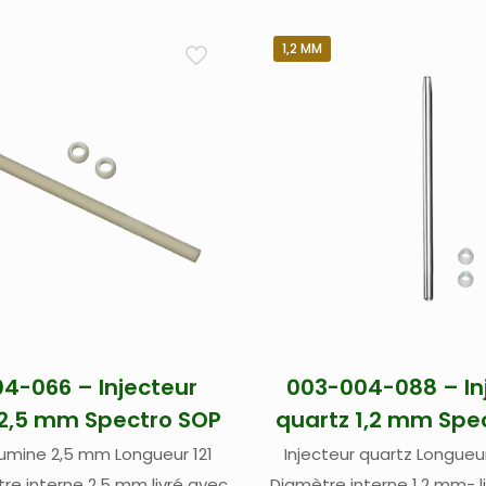
1,2 MM
4-066 – Injecteur
003-004-088 – In
2,5 mm Spectro SOP
quartz 1,2 mm Spe
lumine 2,5 mm Longueur 121
Injecteur quartz Longueur 121 mm –
e interne 2,5 mm livré avec
Diamètre interne 1,2 mm- li