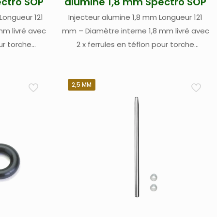
ectro SOP
alumine 1,8 mm Spectro SOP
Longueur 121
Injecteur alumine 1,8 mm Longueur 121
mm livré avec
mm – Diamètre interne 1,8 mm livré avec
our torche
2 x ferrules en téflon pour torche
 Spectro Blue
démontable Spectro – pour Spectro Blue
de On Plasma)
et Spectro Arcos II SOP (Side On Plasma)
/ radial(1)
2,5 MM