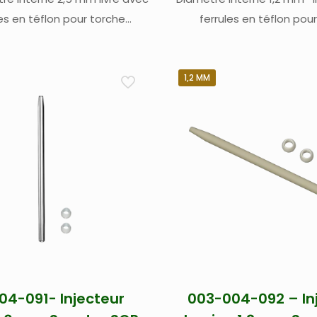
les en téflon pour torche
ferrules en téflon pou
pectro – pour Spectro Blue
démontable Spectro – pour
rcos II SOP (Side On Plasma)
et Spectro Arcos II SOP (Si
/ radial (1)
/ radial(1)
1,2 MM
04-091- Injecteur
003-004-092 – In