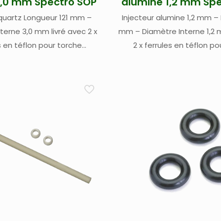
3,0 mm Spectro SOP
alumine 1,2 mm Sp
 quartz Longueur 121 mm –
Injecteur alumine 1,2 mm – 
terne 3,0 mm livré avec 2 x
mm – Diamètre Interne 1,2 
s en téflon pour torche
2 x ferrules en téflon p
pectro – pour Spectro Blue
démontable Spectro – pour
ro Arcos II SOP (Side On
et Spectro Arcos II SOP (Si
lasma)/ radial (1)
/ radial (1)