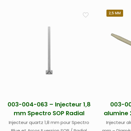
2,5 MM
003-004-063 – Injecteur 1,8
003-00
mm Spectro SOP Radial
alumine 
Injecteur quartz 1,8 mm pour Spectro
Injecteur a
Blue et Arcos II version SOP / Radial
mm – Diamètr