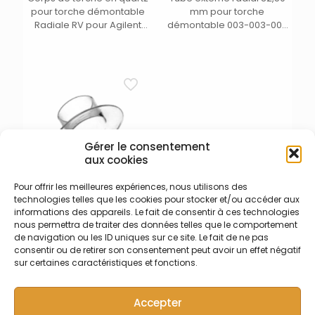
pour torche démontable
mm pour torche
Radiale RV pour Agilent
démontable 003-003-005
5X00 – Comprend fente à la
Jobin Yvon Horiba (1)
base de la torche, marque
T (1)
Gérer le consentement
aux cookies
Pour offrir les meilleures expériences, nous utilisons des
technologies telles que les cookies pour stocker et/ou accéder aux
003-018-039 – Bonnet de
informations des appareils. Le fait de consentir à ces technologies
torche Jobin Yvon
nous permettra de traiter des données telles que le comportement
Bonnet de torche pour
de navigation ou les ID uniques sur ce site. Le fait de ne pas
torche Horiba Jobin Yvon
consentir ou de retirer son consentement peut avoir un effet négatif
sur certaines caractéristiques et fonctions.
Accepter