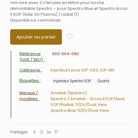
mm livré avec 2 x ferrules en téflon pour torche
démontable Spectro – pour Spectro Blue et Spectro Arcos
II SOP (Side On Plasma) / radial (1)
Disponible sur commande
Ajouter au panier
Référence
003-004-090
(UGS / SKU) :
Catégorie :
Injecteurs pour ICP-OES, ICP-MS
Étiquettes :
Injecteur Spectro SOP
Quartz
Marque /
Ametek (Spectro)
modèles :
Spectro / Ametek - Arcos II EOP/Axial,
SOP/Radial, TI/DV/Dual View
Spectro Blue TI/DV/Dual View
Partager