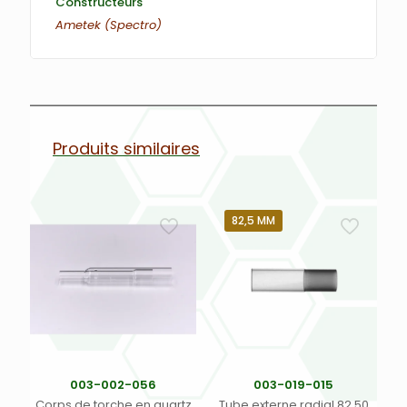
Constructeurs
Ametek (Spectro)
Produits similaires
82,5 MM
003-002-056
003-019-015
Corps de torche en quartz
Tube externe radial 82,50