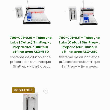
700-001-020 – Teledyne
700-001-021 – Teledyne
Labs (Cetac) SimPrep+ ,
Labs (Cetac) SimPrep+ ,
Préparateur Diluteur
Préparateur Diluteur
offline avec ASX-560
offline avec ASX-280
Système de dilution et de
Système de dilution et de
préparation automatique
préparation automatique
SimPrep+ – Livré avec
SimPrep+ – Livré avec
passeur automatique ASX-
passeur automatique ASX-
560, aiguille en carbone
280, aiguille en carbone
revêtu PFA Ø 0,9mm, 4
revêtu PFA Ø 0,9mm, 2
portoirs Belhart 5×12,
portoirs Belhart 5×12,
seringues 1 et 10 ml et
seringues 1 et 10 ml et
MODULE SEUL
logiciel AQ-Prep.
logiciel AQ-Prep.