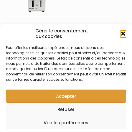
700-001-022 – Teledyne
Gérer le consentement
Labs (Cetac) SimPrep+ ,
aux cookies
Préparateur Diluteur
offline
Pour offrir les meilleures expériences, nous utilisons des
Système de dilution et de
technologies telles que les cookies pour stocker et/ou accéder aux
informations des appareils. Le fait de consentir à ces technologies
préparation automatique
nous permettra de traiter des données telles que le comportement
SimPrep+ – Livré avec
de navigation ou les ID uniques sur ce site. Le fait de ne pas
aiguille en carbone revêtu
consentir ou de retirer son consentement peut avoir un effet négatif
PFA Ø 0,9mm, seringues 1 et
sur certaines caractéristiques et fonctions.
10 ml et logiciel AQ-Prep.
Accepter
Refuser
© Symalab | Tous droits réservés | 2013 - 2026
Voir les préférences