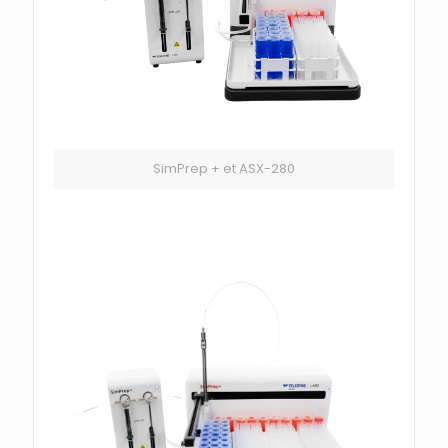
SimPrep + et ASX-280