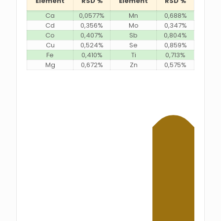
Élément
RSD %
Élément
RSD %
Ca
0,0577%
Mn
0,688%
Cd
0,356%
Mo
0,347%
Co
0,407%
Sb
0,804%
Cu
0,524%
Se
0,859%
Fe
0,410%
Ti
0,713%
Mg
0,672%
Zn
0,575%