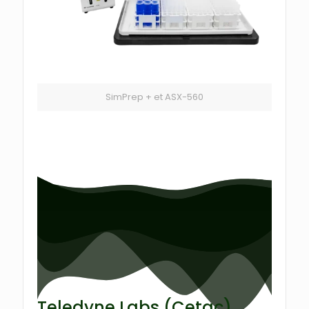
SimPrep + et ASX-560
Teledyne Labs (Cetac)