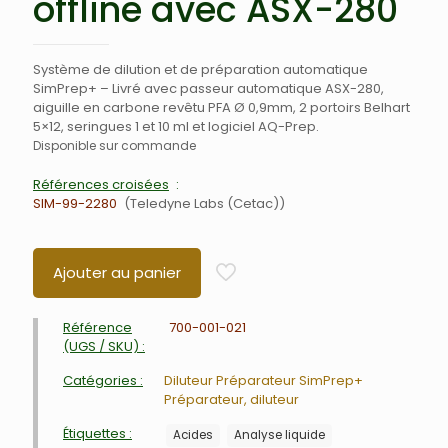
offline avec ASX-280
Système de dilution et de préparation automatique
SimPrep+ – Livré avec passeur automatique ASX-280,
aiguille en carbone revêtu PFA Ø 0,9mm, 2 portoirs Belhart
5×12, seringues 1 et 10 ml et logiciel AQ-Prep.
Disponible sur commande
Références croisées
SIM-99-2280
Teledyne Labs (Cetac)
Ajouter au panier
Référence
700-001-021
(UGS / SKU) :
Catégories :
Diluteur Préparateur SimPrep+
Préparateur, diluteur
Étiquettes :
Acides
Analyse liquide