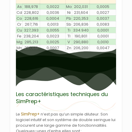
As
188,978
0,0022
Mo
202,031
0,0005
Cd
228,802
0,0036
Ni
231,604
0,0027
Co
228,616
0,0004
Pb
220,353
0,0037
Cr
267,716
0,0013
Sb
206,836
0,0083
Cu
327,393
0,0055
Ti
334.940
0,0001
Fe
238,204
0,0023
Tl
190,801
0,0001
Mg
285,213
0,0025
V
290,880
0,0010
Mn
257,610
0,0007
Zn
206,200
0,0047
Les caractéristiques techniques du
SimPrep+
SimPrep+
Le
n’est pas qu’un simple diluteur. Son
logiciel intuitif et son système de double seringue lui
procurent une large gamme de fonctionnalités.
Quelques-unes d’entre elles sont :