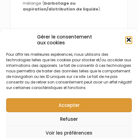
mélange (
barbotage ou
aspiration/distribution de liquide
).
Gérer le consentement
aux cookies
Pour offrir les meilleures expériences, nous utilisons des
technologies telles que les cookies pour stocker et/ou accéder aux
informations des appareils. Le fait de consentir à ces technologies
nous permettra de traiter des données telles que le comportement
de navigation ou les ID uniques sur ce site. Le fait de ne pas
consentir ou de retirer son consentement peut avoir un effet négatif
sur certaines caractéristiques et fonctions.
Accepter
Sélection des portoirs et des échantillons
Refuser
L'écran Sélection d'échantillons a été
Voir les préférences
repensé et permet de configurer une