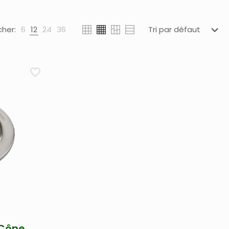
cher:
6
12
24
36
 Cône