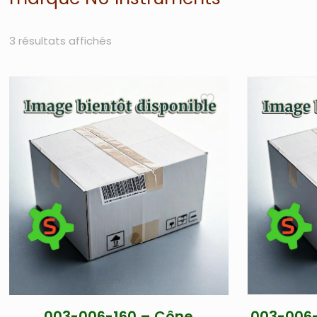
3 résultats affichés
003-006-160 – Cône
003-006-