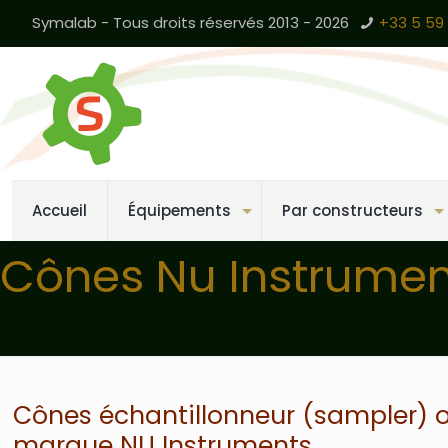
Symalab - Tous droits réservés 2013 - 2026
+33 5 59 
Accueil
Équipements
Par constructeurs
Cônes Nu Instrumen
Cônes échantillonneur (sampler) ou
marque NU Instruments