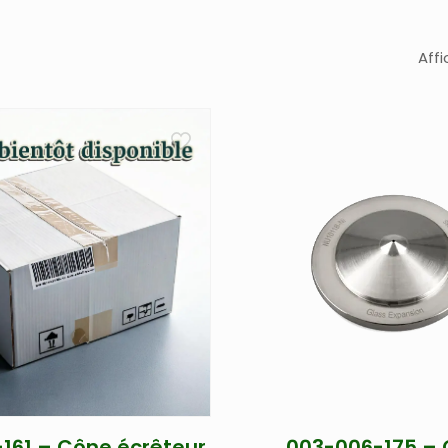
Affi
161 – Cône écrêteur
003-006-175 –