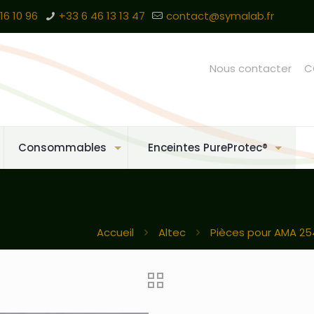
16 10 96
+33 6 46 13 13 47
contact@symalab.fr
Nous contacter
C
Consommables
Enceintes PureProtec®
Accueil
Altec
Pièces pour AMA 25