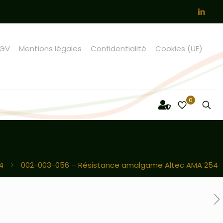
GV
Mentions légales
Confidentialité
Cookies (UE)
0
4
002-003-056 – Résistance amalgame Altec AMA 254