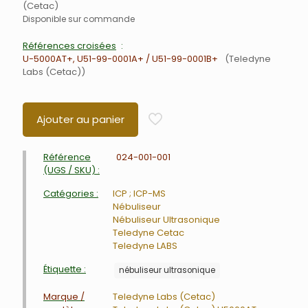
(Cetac)
Disponible sur commande
Références croisées
U-5000AT+, U51-99-0001A+ / U51-99-0001B+
Teledyne
Labs (Cetac)
Ajouter au panier
Référence
024-001-001
(UGS / SKU) :
Catégories :
ICP ; ICP-MS
Nébuliseur
Nébuliseur Ultrasonique
Teledyne Cetac
Teledyne LABS
Étiquette :
nébuliseur ultrasonique
Marque /
Teledyne Labs (Cetac)