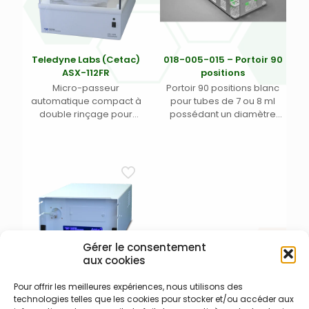
Teledyne Labs (Cetac)
018-005-015 – Portoir 90
ASX-112FR
positions
Micro-passeur
Portoir 90 positions blanc
automatique compact à
pour tubes de 7 ou 8 ml
double rinçage pour
possédant un diamètre
analyses ultra-traces
entre 10 et 13 mm
Teledyne Labs (Cetac)
ASX-112FR
– Plusieurs
configurations possibles –
Garantie 1 an. (1)
Gérer le consentement
aux cookies
Pour offrir les meilleures expériences, nous utilisons des
600-001-001 – Teledyne
technologies telles que les cookies pour stocker et/ou accéder aux
Labs (Cetac) Aridus 3