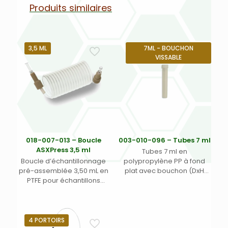
Produits similaires
3,5 ML
7ML - BOUCHON
VISSABLE
018-007-013 – Boucle
003-010-096 – Tubes 7 ml
ASXPress 3,5 ml
Tubes 7 ml en
Boucle d’échantillonnage
polypropylène PP à fond
pré-assemblée 3,50 mL en
plat avec bouchon (DxH
PTFE pour échantillons
mm) 13×82 mm – Pour ASX-
aqueux pour vanne DSA-7
112FR, ASX-110FR, XLR-8, ASX-
et vanne ASXpress
520, ASX-260, ASX-560,
Teledyne Labs (Cetac)
ASX-280, Oils 7400, Oils
7600 – Teledyne Labs
4 PORTOIRS