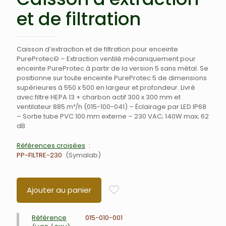
et de filtration
Caisson d’extraction et de filtration pour enceinte
PureProtec© – Extraction ventilé mécaniquement pour
enceinte PureProtec à partir de la version 5 sans métal. Se
positionne sur toute enceinte PureProtec 5 de dimensions
supérieures à 550 x 500 en largeur et profondeur. Livré
avec filtre HEPA 13 + charbon actif 300 x 300 mm et
ventilateur 885 m³/h (015-100-041) – Éclairage par LED IP68
– Sortie tube PVC 100 mm externe – 230 VAC; 140W max; 62
dB.
Références croisées
PP-FILTRE-230
Symalab
Ajouter au panier
Référence
015-010-001