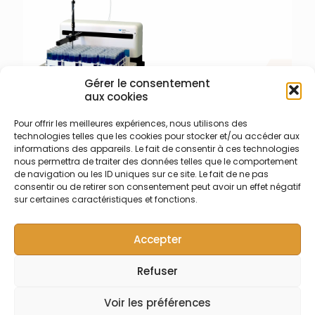
(Cetac) (1000)
Gérer le consentement
aux cookies
018-001-001 – Passeur 4
Pour offrir les meilleures expériences, nous utilisons des
portoirs ASX-560
technologies telles que les cookies pour stocker et/ou accéder aux
Teledyne Labs (Cetac)
informations des appareils. Le fait de consentir à ces technologies
Passeur d’échantillons
nous permettra de traiter des données telles que le comportement
Teledyne LABS (cetac) ASX-
de navigation ou les ID uniques sur ce site. Le fait de ne pas
560 pilotable en
consentir ou de retirer son consentement peut avoir un effet négatif
coordonnées X-Y-Z ;
sur certaines caractéristiques et fonctions.
Dimensions (L x p x h mm)
580 x 550 x 620 – 2 ports
Accepter
séries – 1 port USB – 100-
240 VAC ; 47-63 Hz ; 1,9 A –
Livré avec aiguilles de
Refuser
prélèvement, tubes
© Symalab | Tous droits réservés | 2013 - 2026
échantillons, 4 portoirs 60
Voir les préférences
positions, câbles