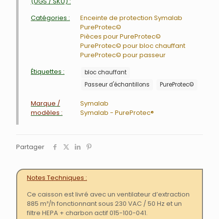
(UGS / SKU) :
Catégories :
Enceinte de protection Symalab
PureProtec©
Pièces pour PureProtec©
PureProtec© pour bloc chauffant
PureProtec© pour passeur
Étiquettes :
bloc chauffant
Passeur d'échantillons
PureProtec©
Marque /
Symalab
modèles :
Symalab - PureProtec®
Partager
Notes Techniques
Ce caisson est livré avec un ventilateur d’extraction
885 m³/h fonctionnant sous 230 VAC / 50 Hz et un
filtre HEPA + charbon actif 015-100-041.