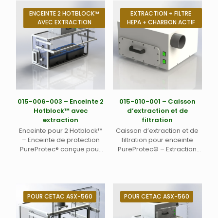
mm) : 1200 x 480 x 620.
Mode porte :
ENCEINTE 2 HOTBLOCK™
EXTRACTION + FILTRE
basculante+débordante
AVEC EXTRACTION
HEPA + CHARBON ACTIF
avec sortie 100 mm. Position
du filtre HEPA d’entrée d’air
à l’arrière gauche.
015-006-003 – Enceinte 2
015-010-001 – Caisson
Hotblock™ avec
d’extraction et de
extraction
filtration
Enceinte pour 2 Hotblock™
Caisson d’extraction et de
– Enceinte de protection
filtration pour enceinte
PureProtec® conçue pour
PureProtec© – Extraction
accueillir deux HotBlock™
ventilé mécaniquement
54 positions
pour enceinte PureProtec à
(rectangulaires non
partir de la version 5 sans
fournis). Dimensions
métal. Se positionne sur
internes (LxPxH mm) : 1200 x
toute enceinte PureProtec 5
POUR CETAC ASX-560
POUR CETAC ASX-560
480 x 620. Mode porte :
de dimensions supérieures
basculante+débordante
à 550 x 500 en largeur et