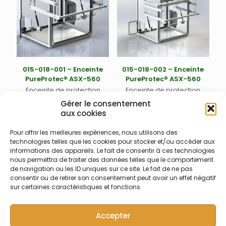
avec sortie ventilée filtrée
profondeur. Livré avec filtre
Position du filtre HEPA
HEPA 13 + charbon actif 300
d’entrée d’air sur la face
x 300 mm et ventilateur 885
gauche.
m³/h (015-100-041) –
Éclairage par LED IP68 –
Sortie tube PVC 100 mm
externe – 230 VAC; 140W
015-018-001 – Enceinte
015-018-002 – Enceinte
max; 62 dB.
PureProtec® ASX-560
PureProtec® ASX-560
Enceinte de protection
Enceinte de protection
PureProtec® pour passeur
PureProtec® pour passeur
Gérer le consentement
automatique ASX-560
automatique ASX-560
aux cookies
Teledyne Cetac –
Teledyne Cetac –
Dimensions (LxPxH mm)
Dimensions (LxPxH mm)
Pour offrir les meilleures expériences, nous utilisons des
650x580x620 – Environ 43
650x580x620 – Environ 58
technologies telles que les cookies pour stocker et/ou accéder aux
kg – avec porte
kg – avec porte
informations des appareils. Le fait de consentir à ces technologies
basculante-débordante
basculante-débordante
nous permettra de traiter des données telles que le comportement
avec raidisseurs
avec raidisseurs
de navigation ou les ID uniques sur ce site. Le fait de ne pas
1
2
3
transparents horizontaux et
transparents horizontaux et
consentir ou de retirer son consentement peut avoir un effet négatif
verticaux. Entrée filtre
verticaux. Entrée filtre
sur certaines caractéristiques et fonctions.
latérale. Porte latérale pour
latérale. Porte latérale pour
accès arrière gauche –
accès arrière gauche –
Parois et porte latérale en
Parois et porte latérale en
Accepter
PVC transparent, dessous
PVC transparent, dessous