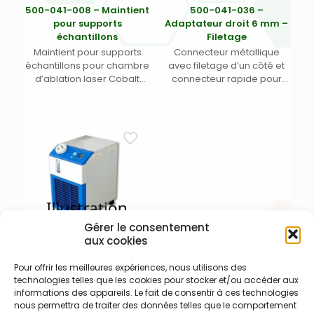
500-041-008 – Maintient
500-041-036 –
pour supports
Adaptateur droit 6 mm –
échantillons
Filetage
Maintient pour supports
Connecteur métallique
échantillons pour chambre
avec filetage d’un côté et
d’ablation laser Cobalt
connecteur rapide pour
permettant d’accueillir les
tube de 6 mm à l’autre
différents inserts pour
extrémité, plat de 3 mm sur
ablation laser Iridia
le côté pour serrer – Pour
Teledyne Photon Machines
ablation laser Iridia
Teledyne Photon machines
Gérer le consentement
aux cookies
500-061-002 –
Pour offrir les meilleures expériences, nous utilisons des
Refroidisseur pour
technologies telles que les cookies pour stocker et/ou accéder aux
Fusions Diode
informations des appareils. Le fait de consentir à ces technologies
Refroidisseur à eau pour
nous permettra de traiter des données telles que le comportement