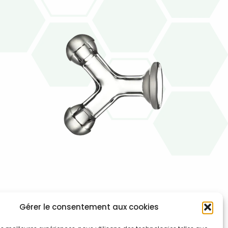
500-002-043
Gérer le consentement aux cookies
Adaptateur boule 1 x FB13/6 vers 2 x MB13/6 (FB = Female