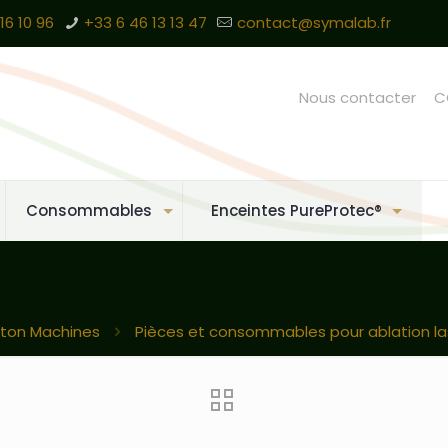
16 10 96
+33 6 46 13 13 47
contact@symalab.fr
Nous contacter
C
Consommables
Enceintes PureProtec®
ton Machines
Pièces et consommables pour ablation la