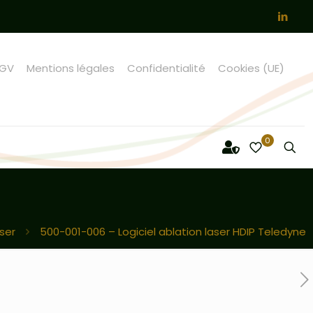
GV
Mentions légales
Confidentialité
Cookies (UE)
0
ser
500-001-006 – Logiciel ablation laser HDIP Teledyne