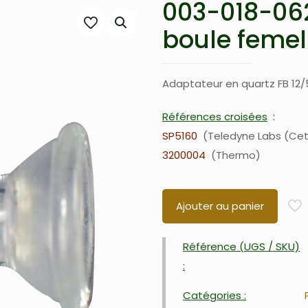
003-018-062
boule femell
Adaptateur en quartz FB 12/5
Références croisées
SP5160
Teledyne Labs (Ce
3200004
Thermo
Ajouter au panier
Référence (UGS / SKU)
:
Catégories :