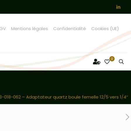
GV
Mentions légales
Confidentialité
Cookies (UE)
0
3-018-062 – Adaptateur quartz boule femelle 12/5 vers 1/4″