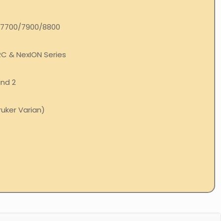
/7700/7900/8800
RC & NexION Series
nd 2
ruker Varian)