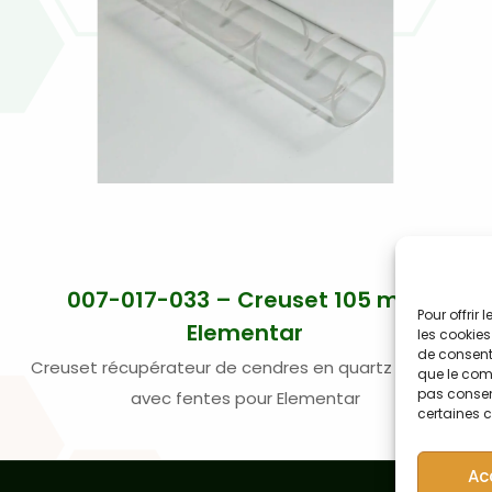
007-017-033 – Creuset 105 mm
Pour offrir
Elementar
les cookies
de consenti
Creuset récupérateur de cendres en quartz 105 mm
que le comp
pas consent
avec fentes pour Elementar
certaines c
Ac