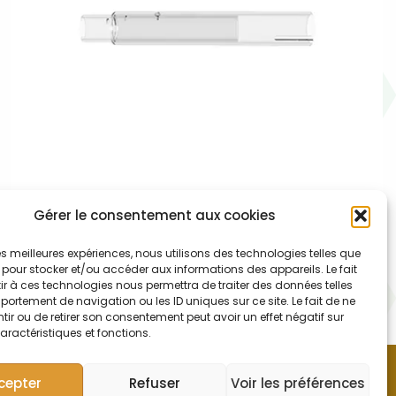
Gérer le consentement aux cookies
003-002-081 – Torche quartz EMT
 les meilleures expériences, nous utilisons des technologies telles que
Thermo iCAP Pro Axial / Duo
 pour stocker et/ou accéder aux informations des appareils. Le fait
r à ces technologies nous permettra de traiter des données telles
Torche en quartz (EMT – Tolérance à la matrice
ortement de navigation ou les ID uniques sur ce site. Le fait de ne
ir ou de retirer son consentement peut avoir un effet négatif sur
améliorée) pour Thermo iCAP Pro Axial / Duo
aractéristiques et fonctions.
cepter
Refuser
Voir les préférences