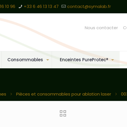
16 10 96
+33 6 46 13 13 47
contact@symalab.fr
Nous contacter
C
Consommables
Enceintes PureProtec®
nes
Pièces et consommables pour ablation laser
00