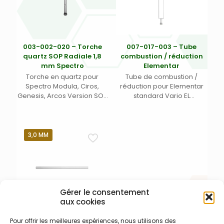
003-002-020 – Torche
007-017-003 – Tube
quartz SOP Radiale 1,8
combustion / réduction
mm Spectro
Elementar
Torche en quartz pour
Tube de combustion /
Spectro Modula, Ciros,
réduction pour Elementar
Genesis, Arcos Version SOP
standard Vario EL
(Side On Plasma – Radial)
(Longueur, Diamètre,
avec injecteur 1,8 mm et
Diamètre boule mm) :
connecteurs
368/28/13 mm paroi de 2
mm avec connexion à
3,0 MM
boule 13/6
Gérer le consentement
aux cookies
Pour offrir les meilleures expériences, nous utilisons des