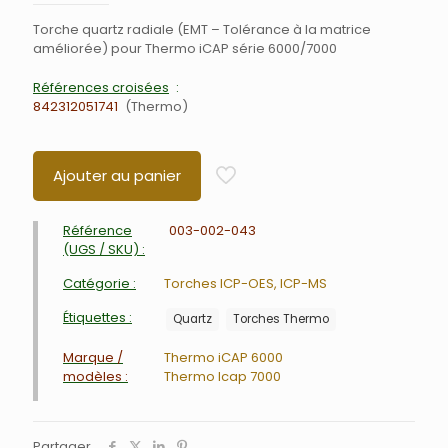
Torche quartz radiale (EMT – Tolérance à la matrice
améliorée) pour Thermo iCAP série 6000/7000
Références croisées
842312051741
Thermo
Ajouter au panier
Référence
003-002-043
(UGS / SKU) :
Catégorie :
Torches ICP-OES, ICP-MS
Étiquettes :
Quartz
Torches Thermo
Marque /
Thermo iCAP 6000
modèles :
Thermo Icap 7000
Partager