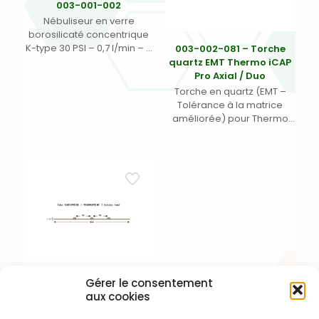
003-001-002
Nébuliseur en verre
borosilicaté concentrique
K-type 30 PSI – 0,7 l/min – 3
003-002-081 – Torche
ml/min avec connexion
quartz EMT Thermo iCAP
rapide échantillon (CRE) et
Pro Axial / Duo
connexion rapide argon
Torche en quartz (EMT –
type 1 (CRA 1) (1)
Tolérance à la matrice
améliorée) pour Thermo
iCAP Pro Axial / Duo
Gérer le consentement
aux cookies
003-009-464 –
Santoprène /