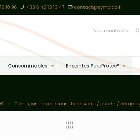
16 10 96
+33 6 46 13 13 47
contact@symalab.fr
Nous contacter
C
Consommables
Enceintes PureProtec®
OS
Tubes, inserts et creusets en verre / quartz / cérami