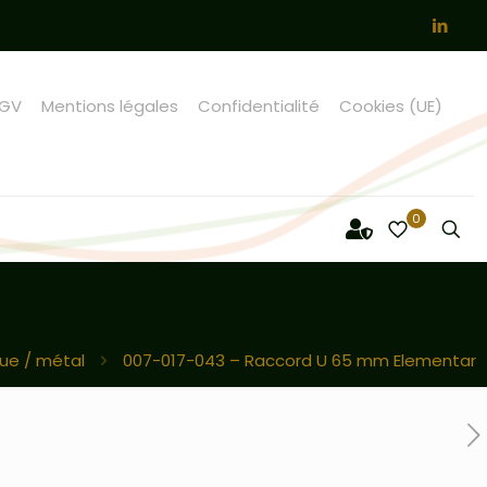
GV
Mentions légales
Confidentialité
Cookies (UE)
0
que / métal
007-017-043 – Raccord U 65 mm Elementar