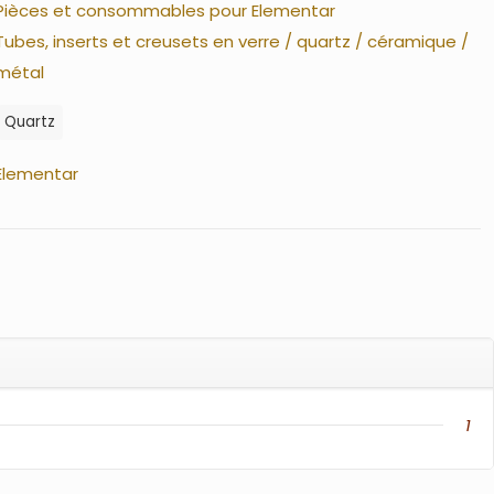
Pièces et consommables pour Elementar
Tubes, inserts et creusets en verre / quartz / céramique /
métal
Quartz
Elementar
1