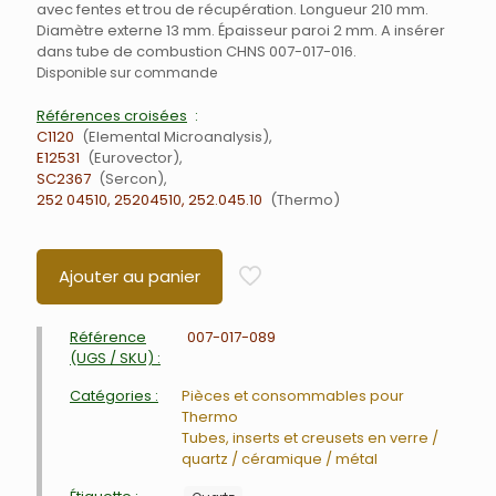
avec fentes et trou de récupération. Longueur 210 mm.
Diamètre externe 13 mm. Épaisseur paroi 2 mm. A insérer
dans tube de combustion CHNS 007-017-016.
Disponible sur commande
Références croisées
C1120
Elemental Microanalysis
E12531
Eurovector
SC2367
Sercon
252 04510, 25204510, 252.045.10
Thermo
Ajouter au panier
Référence
007-017-089
(UGS / SKU) :
Catégories :
Pièces et consommables pour
Thermo
Tubes, inserts et creusets en verre /
quartz / céramique / métal