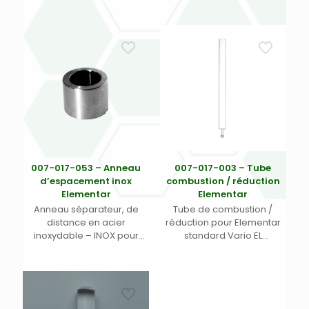
007-017-053 – Anneau
007-017-003 – Tube
d’espacement inox
combustion / réduction
Elementar
Elementar
Anneau séparateur, de
Tube de combustion /
distance en acier
réduction pour Elementar
inoxydable – INOX pour
standard Vario EL
Elementar
(Longueur, Diamètre,
Diamètre boule mm) :
368/28/13 mm paroi de 2
mm avec connexion à
boule 13/6