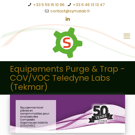
+33 5 59 16 10 96
+33 6 46 13 13 47
contact@symalab.fr
Equipements Purge & Trap -
COV/VOC Teledyne Labs
(Tekmar)
Équipements et
pièces et
consommables pour
analyses des
Composés
Organiques Volatils
(COV/VOC)