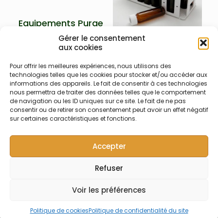
Equipements Purge
& Trap COV/VOC
Gérer le consentement
(5)
aux cookies
Pièces et
consommables
Pour offrir les meilleures expériences, nous utilisons des
pour COV/VOC
technologies telles que les cookies pour stocker et/ou accéder aux
informations des appareils. Le fait de consentir à ces technologies
Atom X, Atom XYZ
nous permettra de traiter des données telles que le comportement
(10)
de navigation ou les ID uniques sur ce site. Le fait de ne pas
consentir ou de retirer son consentement peut avoir un effet négatif
sur certaines caractéristiques et fonctions.
Accepter
Refuser
© Symalab | Tous droits réservés | 2013 - 2026
Voir les préférences
Politique de cookies
Politique de confidentialité du site