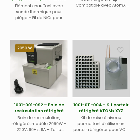
Compatible avec AtomX,
Élément chauffant avec
Atomx XYZ, Lumin et Stratum
sonde thermique pour
Teledyne Labs (Tekmar)
piège – Fil de NiCr pour
système fonctionnant sous
230V AC – Compatible
avec Atomx et Atomx XYZ
Teledyne LABS (Tekmar)
2050 W
1001-001-092 – Bain de
1001-011-004 – Kit portoir
recirculation réfrigéré
réfrigéré ATOMx XYZ
Bain de recirculation,
Kit de mise à niveau
réfrigéré, modèle 2050W –
permettant d’utiliser un
220V, 60Hz, 11A – Taille
portoir réfrigérer pour VOC
compacte – Dimensions au
Atomx XYZ Teledyne Labs