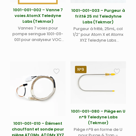
1001-001-002 – Vanne 7
1001-001-003 – Purgeur à
voies AtomX Teledyne
fritté 25 ml Teledyhne
Labs (Tekmar)
Labs (Tekmar)
Vannes 7 voies pour
Purgeur à fritté, 25mL, col
pompe seringue 1001-011-
1/2″ pour Atom X et Atomx
001 pour analyseur VOC
XYZ Teledyne Labs
Atom X Teledyne Tekmar –
(Tekmar)
Obsolète remplacée par
900-012-004
N°9
1001-001-080 – Piège en U
n°9 Teledyne Labs
(Tekmar)
1001-001-010 – Élément
chauffant et sonde pour
Piège n°9 en forme de U
piège ATOMx, ATOMx XYZ
pour Purge & Trap –