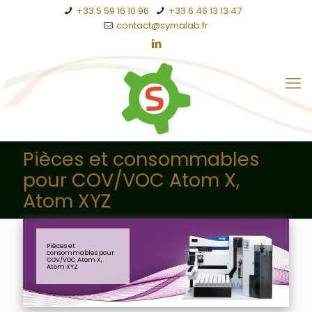
+33 5 59 16 10 96
+33 6 46 13 13 47
contact@symalab.fr
Pièces et consommables
pour COV/VOC Atom X,
Atom XYZ
Pièces et
consommables pour
COV/VOC Atom X,
Atom XYZ