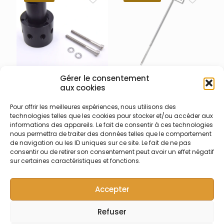
Gérer le consentement
900-012-004 – Vanne 7
900-012-006 – Aiguille 3
aux cookies
voies Teledyne Labs
niveaux Teledyne Labs
(Tekmar)
(Tekmar)
Pour offrir les meilleures expériences, nous utilisons des
technologies telles que les cookies pour stocker et/ou accéder aux
Vanne 7 voies pour pompe
Aiguille à 3 niveaux pour le
informations des appareils. Le fait de consentir à ces technologies
à seringue – Pour analyseur
perçage du septum –
nous permettra de traiter des données telles que le comportement
COT / TOC Fusion et Torch
compatible avec
de navigation ou les ID uniques sur ce site. Le fait de ne pas
Teledyne Labs (Tekmar)
l’analyseur TOC Fusion
consentir ou de retirer son consentement peut avoir un effet négatif
Teledyne Labs (Tekmar)
sur certaines caractéristiques et fonctions.
Accepter
Refuser
© Symalab | Tous droits réservés | 2013 - 2026