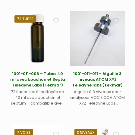
sol : 31,8 x 22,3 cm ; 12-1/2″ x
(Tekmar) – Nécessite un
8-3/4″ – compatible avec
refroidisseur externe vendu
Atomx XYZ, AQUATek 100 et
séparément
AQUATek LVA Teledyne
72 TUBES
Tekmar
1001-011-006 – Tubes 40
1001-011-011 – Aiguille 3
ml avec bouchon et Septa
niveaux ATOM XYZ
Teledyne Labs (Tekmar)
Teledyne labs (Tekmar)
72 flacons pré-nettoyés de
Aiguille à 3 niveaux pour
40 ml avec bouchon et
analyseur VOC / COV ATOM
septum – compatible avec
XYZ Teledyne Labs
Atomx XYZ, AtomX, AQUATek
(Tekmar)
LVA, AQUATek 100, Fusion,
Lotix et Torch Teledyne Labs
(Tekmar)
7 VOIES
3 NIVEAUX