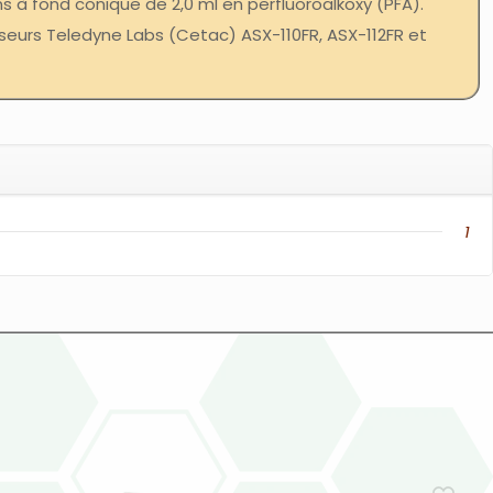
ns à fond conique de 2,0 ml en perfluoroalkoxy (PFA).
eurs Teledyne Labs (Cetac) ASX-110FR, ASX-112FR et
1