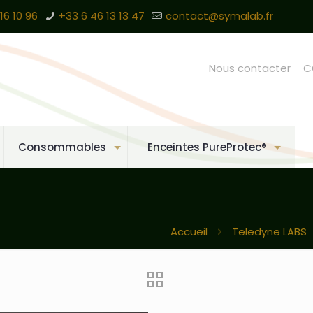
16 10 96
+33 6 46 13 13 47
contact@symalab.fr
Nous contacter
C
Consommables
Enceintes PureProtec®
Accueil
Teledyne LABS