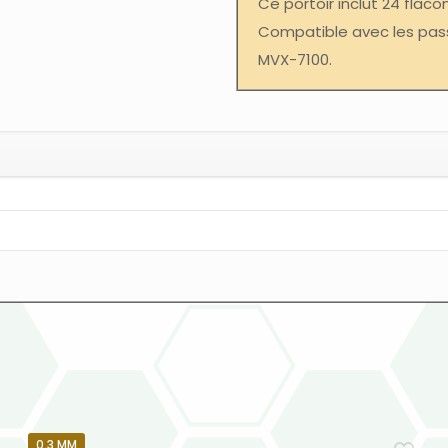
Ce portoir inclut 24 flaco
Compatible avec les pass
MVX-7100.
0.3 MM