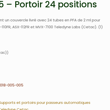
 – Portoir 24 positions
uant un couvercle livré avec 24 tubes en PFA de 2 ml pour
10FR, ASX-112FR et MVX-7100 Teledyne Labs (Cetac). (1)
tac)
018-005-005
Supports et portoirs pour passeurs automatiques
Teledyne Cetac