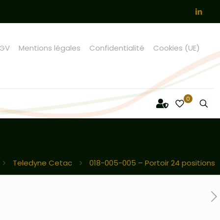
GV
Mentions légales
Confidentialité
Cookies (UE)
0
Teledyne Cetac
018-005-005 – Portoir 24 positions