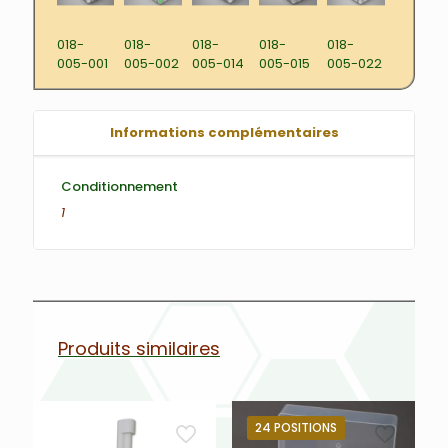
018-
018-
018-
018-
018-
005-001
005-002
005-014
005-015
005-022
Informations complémentaires
Conditionnement
1
Produits similaires
24 POSITIONS