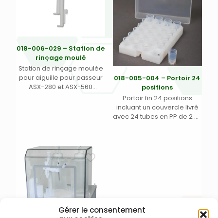
018-006-029 – Station de
rinçage moulé
Station de rinçage moulée
pour aiguille pour passeur
018-005-004 – Portoir 24
ASX-280 et ASX-560
positions
Teledyne Labs (Cetac)
Portoir fin 24 positions
incluant un couvercle livré
avec 24 tubes en PP de 2 ml
pour passeurs
automatiques ASX-110FR,
ASX-112FR et MVX-7100
Teledyne Labs (Cetac). (1)
Gérer le consentement