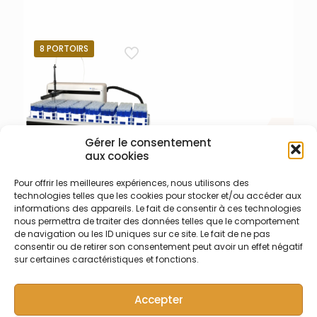
portoirs pour échantillons
Diamètre interne 0,8 mm –
types huiles, liquides de
code couleur 1 bande
refroidissement, solvants
rouge – tuyau d’échantillon
organiques, lubrifiants, … –
en PFA longueur 2,74 m –
8 PORTOIRS
Plusieurs configurations
pour passeurs
possibles – Garantie 2 ans.
automatiques Teledyne
Cetac toutes versions –
prévoir kit de connexion
018-002-009 si nécessaire
(1)
Gérer le consentement
aux cookies
018-001-003 – Passeur 8
Pour offrir les meilleures expériences, nous utilisons des
portoirs XLR-860 –
technologies telles que les cookies pour stocker et/ou accéder aux
Teledyne Labs (Cetac)
informations des appareils. Le fait de consentir à ces technologies
Passeur d’échantillons
nous permettra de traiter des données telles que le comportement
Teledyne CETAC ASX-560
de navigation ou les ID uniques sur ce site. Le fait de ne pas
accompagné du module
consentir ou de retirer son consentement peut avoir un effet négatif
d’extension XLR-860 X-Y-Z –
sur certaines caractéristiques et fonctions.
Dimensions (L x P x H mm)
1120 x 550 x 667 – 2 ports
Accepter
séries – 1 port USB – 100-
240 VAC ; 47-63 Hz ; 1,9 A