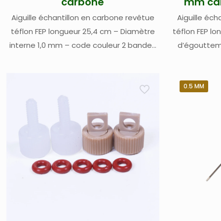
carbone
mm car
Aiguille échantillon en carbone revêtue
Aiguille éc
téflon FEP longueur 25,4 cm – Diamètre
téflon FEP l
interne 1,0 mm – code couleur 2 bandes
d’égoutteme
bleues – tuyau d’échantillon en PFA
mm – code
longueur 2,74 m – pour passeurs
tuyau d’écha
automatiques Teledyne Cetac toutes
m – pour
0.5 MM
versions – prévoir kit de connexion 018-
Teledyne
002-009 si nécessaire
prévoir kit