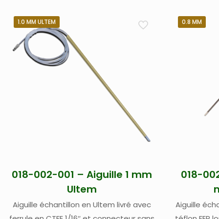
1.0 MM ULTEM
0.8 MM
018-002-001 – Aiguille 1 mm
018-002
Ultem
Aiguille échantillon en Ultem livré avec
Aiguille éc
ferrule en CTFE 1/16″ et connecteur sans
téflon FEP 