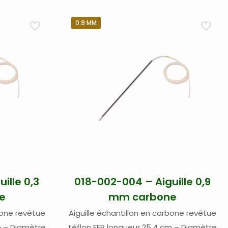
0.9 MM
ille 0,3
018-002-004 – Aiguille 0,9
e
mm carbone
bone revêtue
Aiguille échantillon en carbone revêtue
m – Diamètre
téflon FEP longueur 25,4 cm – Diamètre