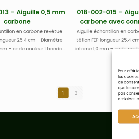
13 – Aiguille 0,5 mm
018-002-015 – Aigu
carbone
carbone avec con
hantillon en carbone revêtue
Aiguille échantillon en car
longueur 25,4 cm – Diamètre
téflon FEP longueur 25,4 c
 mm – code couleur 1 bande
interne 1,0 mm – code coul
uyau d’échantillon en PFA
bleues – tuyau d’échanti
 2,74 m – pour passeurs
longueur 2,74 m – Pour ICP
Pour offrir
es Teledyne Cetac toutes
MS avec connecteur viss
les cookies
de consenti
révoir kit de connexion 018-
ASXPress Plus ou SDX HPLD – 
que le comp
-009 si nécessaire
connexion 018-002-009 si
1
2
pas consent
certaines c
Ac