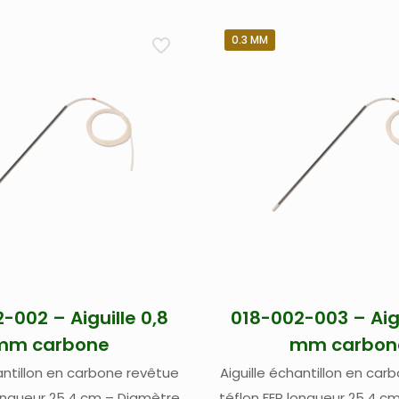
0.3 MM
-002 – Aiguille 0,8
018-002-003 – Aigu
mm carbone
mm carbon
hantillon en carbone revêtue
Aiguille échantillon en car
longueur 25,4 cm – Diamètre
téflon FEP longueur 25,4 c