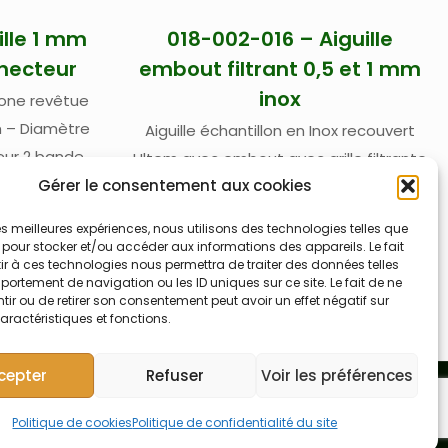
ille 1 mm
018-002-016 – Aiguille
necteur
embout filtrant 0,5 et 1 mm
inox
bone revêtue
m – Diamètre
Aiguille échantillon en Inox recouvert
eur 2 bandes
Ultem avec embout avec grille filtrante
llon en PFA
Gérer le consentement aux cookies
pour applications huiles usagées –
-OES ou ICP-
Longueur 260 mm – Livré avec deux
 les meilleures expériences, nous utilisons des technologies telles que
able pour
tuyaux en PFA de 152 cm de diamètre
 pour stocker et/ou accéder aux informations des appareils. Le fait
r à ces technologies nous permettra de traiter des données telles
prévoir kit de
interne de 0,5 mm pour une utilisation
ortement de navigation ou les ID uniques sur ce site. Le fait de ne
 nécessaire
normale et de 1,0 mm pour utilisation
ir ou de retirer son consentement peut avoir un effet négatif sur
aractéristiques et fonctions.
rapide – Pour passeur automatique ASX-
1400, ASX-1600, OIL-7400, OIL-7600 –
cepter
Refuser
Voir les préférences
Teledyne Labs (Cetac)
Politique de cookies
Politique de confidentialité du site