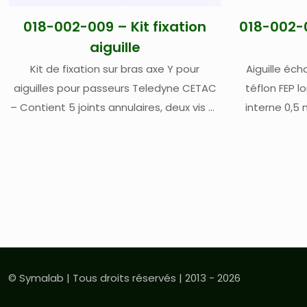
018-002-009 – Kit fixation
018-002-0
aiguille
Kit de fixation sur bras axe Y pour
Aiguille éc
aiguilles pour passeurs Teledyne CETAC
téflon FEP 
– Contient 5 joints annulaires, deux vis et
interne 0,5
deux supports
bleue – t
longueur
automatiqu
versions – p
002
© Symalab | Tous droits réservés | 2013 - 2026