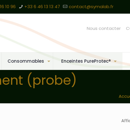
16 10 96
+33 6 46 13 13 47
contact@symalab.fr
Nous contacter
C
Consommables
Enceintes PureProtec®
ment (probe)
Accue
Affi