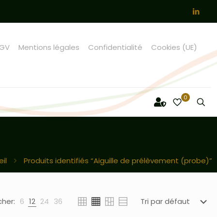
GV
Mentions légales
Confidentialité
Cookies (UE)
0
il
Produits identifiés “Aiguille de prélèvement (probe)”
cher:
6
12
24
36