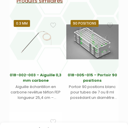
Produits similaires
0.3 MM
90 POSITIONS
018-002-003 – Aiguille 0,3
018-005-015 – Portoir 90
mm carbone
positions
Aiguille échantillon en
Portoir 90 positions blanc
carbone revêtue téflon FEP
pour tubes de 7 ou 8 ml
longueur 25,4 cm –
possédant un diamètre
Diamètre interne 0,3 mm –
entre 10 et 13 mm
code couleur 1 bande noire
– tuyau d’échantillon en PFA
longueur 2,74 m – pour
passeurs automatiques