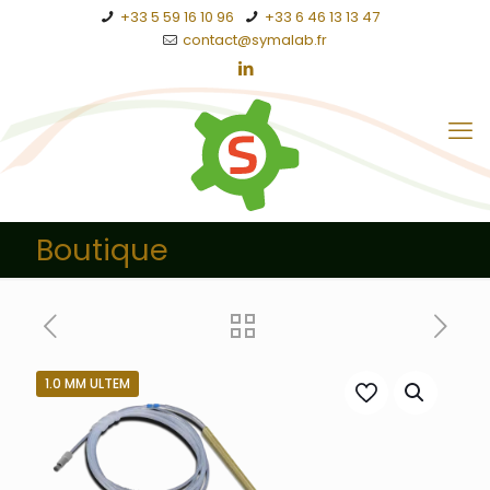
+33 5 59 16 10 96
+33 6 46 13 13 47
contact@symalab.fr
Boutique
1.0 MM ULTEM